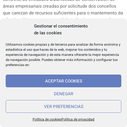
áreas empresariais creadas por solicitude dos concellos
que carezan de recursos suficientes para o mantemento da
urbanización, por un prazo máximo de cinco anos, e ás
Gestionar el consentimiento
entidades de conservación, xestión e modernización de
de las cookies
áreas empresariais. Estas últimas poden constituírse por
iniciativa das persoas propietarias de solo nas áreas
Utilizamos cookies propias y de terceros para analizar de forma anónima y
empresariais, aínda no caso de que non estean previstas no
estadística el uso que haces de la web, mejorar los contenidos y tu
planeamento de aplicación, coa finalidade de que aquelas
experiencia de navegación y de esta manera ofrecerte la mejor experiencia
participen na conservación, mantemento, xestión e
de navegación posible. Puedes obtener más información y configurar tus
preferencias en:
modernización das infraestruturas, equipamentos e
servizos incluídos no ámbito correspondente. Na
súa regulación ten gran relevancia a previsión dos recursos
ACEPTAR COOKIES
económicos cos que van contar e, en particular, das
DENEGAR
achegas dos seus membros e da contribución dos
concellos aos gastos de conservación de infraestruturas,
VER PREFERENCIAS
equipamentos e dotacións de titularidade municipal.
VIII
Política de cookies
Política de privacidad