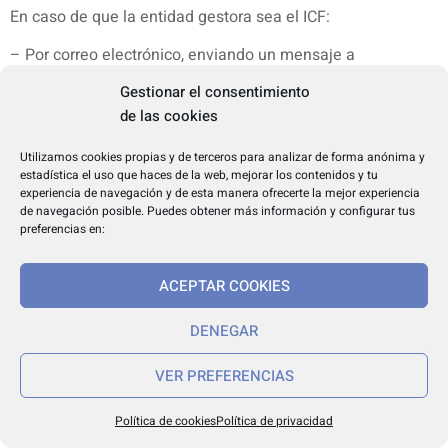
En caso de que la entidad gestora sea el ICF:
– Por correo electrónico, enviando un mensaje a
protecciodedades@icf.cat.
Gestionar el consentimiento
de las cookies
– Por escrito, a la dirección postal Gran Via de les Corts
Catalanes, 635, 6ª planta, 08010 Barcelona.
Utilizamos cookies propias y de terceros para analizar de forma anónima y
estadística el uso que haces de la web, mejorar los contenidos y tu
– A través de los formularios de la web
experiencia de navegación y de esta manera ofrecerte la mejor experiencia
http://www.icf.cat/ca/common/Privacitat/.
de navegación posible. Puedes obtener más información y configurar tus
preferencias en:
En todos los casos, siempre puede presentar la reclamación
pertinente ante el delegado de protección de datos del ICF
ACEPTAR COOKIES
(dpoICF@icf.cat) o de la entidad u órgano gestor
correspondiente, o bien de la Autoridad Catalana de
DENEGAR
Protección de Datos (www.apdcat.cat).
VER PREFERENCIAS
Para más información, consulte la política de privacidad del
ICF en www.icf.cat.
Política de cookies
Política de privacidad
(Las referencias al ICF pueden sustituirse por la