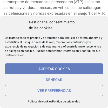
el transporte de mercancías perecederas (ATP) así como
las frutas y verduras frescas, en vehículos que satisfagan
las definiciones y normas expresadas en el anejo 1 del ATP.
En todo caso, la mercancía perecedera deberá suponer al
Gestionar el consentimiento
menos la mitad de la capacidad de carga útil del vehículo u
de las cookies
ocupar la mitad del volumen de carga útil del vehículo.
ANEXO V
Utilizamos cookies propias y de terceros para analizar de forma anónima y
Red de itinerarios para mercancías peligrosas (RIMP)
estadística el uso que haces de la web, mejorar los contenidos y tu
experiencia de navegación y de esta manera ofrecerte la mejor experiencia
Transporte de mercancías peligrosas en general
de navegación posible. Puedes obtener más información y configurar tus
Vía Recorrido
preferencias en:
AP-8 PK 0 (Behobia)/PK 110 (enlace BI-625)
A-8 PK 114 (enlace AP-68)/PK 115 (Miraflores)
ACEPTAR COOKIES
AP-8 (VSM) PK 115 (enlace A-8 Miraflores)/PK 129
(Ugaldebieta)
DENEGAR
A-8 PK 122 (enlace N-637 Rontegi)/PK 139 (Cantabria)
N-637 PK 8 (enlace A-8 Barakaldo)/PK 28,8 (enlace AP-8
VER PREFERENCIAS
Erletxes)
AP-68 PK 0 (enlace A-8)/PK 77,7 (La Rioja)
Política de cookies
Política de privacidad
BI-625 PK 382,6 (enlace AP-68)/PK 386,6 (enlace AP-8)