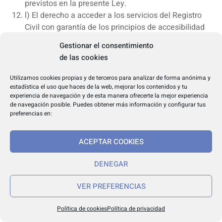
previstos en la presente Ley.
l) El derecho a acceder a los servicios del Registro
Civil con garantía de los principios de accesibilidad
universal y diseño para todas las personas.
Gestionar el consentimiento
Artículo 12. Deberes ante el Registro Civil.
de las cookies
Son deberes de las personas ante el Registro Civil:
Utilizamos cookies propias y de terceros para analizar de forma anónima y
estadística el uso que haces de la web, mejorar los contenidos y tu
a) El deber de promover la práctica de los asientos
experiencia de navegación y de esta manera ofrecerte la mejor experiencia
registrales en los casos previstos en la presente Ley.
de navegación posible. Puedes obtener más información y configurar tus
b) El deber de instar la inscripción cuando ésta tenga
preferencias en:
carácter constitutivo en los casos legalmente
previstos.
ACEPTAR COOKIES
c) El deber de comunicar los hechos y actos
inscribibles conforme a lo previsto en la presente Ley.
DENEGAR
d) El deber de presentar la documentación necesaria
cuando los datos correspondientes no obren en poder
VER PREFERENCIAS
de las Administraciones Públicas.
e) El deber de suministrar datos veraces y exactos en
Política de cookies
Política de privacidad
las solicitudes de inscripción o en cumplimiento de