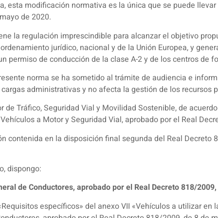
cia, esta modificación normativa es la única que se puede llevar
e mayo de 2020.
ne la regulación imprescindible para alcanzar el objetivo propu
ordenamiento jurídico, nacional y de la Unión Europea, y gener
un permiso de conducción de la clase A-2 y de los centros de 
presente norma se ha sometido al trámite de audiencia e informa
cargas administrativas y no afecta la gestión de los recursos p
de Tráfico, Seguridad Vial y Movilidad Sostenible, de acuerdo c
e Vehículos a Motor y Seguridad Vial, aprobado por el Real Decr
ón contenida en la disposición final segunda del Real Decreto 
o, dispongo:
neral de Conductores, aprobado por el Real Decreto 818/2009,
«Requisitos específicos» del anexo VII «Vehículos a utilizar en 
nductores, aprobado por el Real Decreto 818/2009, de 8 de ma