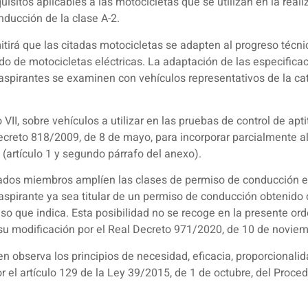
isitos aplicables a las motocicletas que se utilizan en la reali
ducción de la clase A-2.
tirá que las citadas motocicletas se adapten al progreso técnico
do de motocicletas eléctricas. La adaptación de las especific
 aspirantes se examinen con vehículos representativos de la ca
VII, sobre vehículos a utilizar en las pruebas de control de a
creto 818/2009, de 8 de mayo, para incorporar parcialmente al 
artículo 1 y segundo párrafo del anexo).
stados miembros amplíen las clases de permiso de conducción en
aspirante ya sea titular de un permiso de conducción obtenido
so que indica. Esta posibilidad no se recoge en la presente or
u modificación por el Real Decreto 971/2020, de 10 de noviem
n observa los principios de necesidad, eficacia, proporcionalida
r el artículo 129 de la Ley 39/2015, de 1 de octubre, del Proc