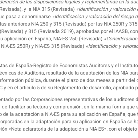
eración de las disposiciones legales y reglamentarias en la aud
Revisada), y la NIA 315 (Revisada)
«Identificación y valoración
que pasa a denominarse
«Identificación y valoración del riesgo 
 las anteriores NIA 250 y 315 (Revisada) por las NIA 250R y 31
(Revisada) y 315 (Revisada 2019), aprobadas por el IAASB, com
su aplicación en España, NIA-ES 250 (Revisada)
«Consideración 
 NIA-ES 250R) y NIA-ES 315 (Revisada)
«Identificación y valora
stas de España-Registro de Economistas Auditores y el Institu
cnicas de Auditoría, resultado de la adaptación de las NIA par
formación pública, durante el plazo de dos meses a partir del d
LAC y en el artículo 5 de su Reglamento de desarrollo, aprobado 
sentado por las Corporaciones representativas de los auditores
 de facilitar su lectura y comprensión, en la misma forma que 
so de la adaptación a NIA-ES para su aplicación en España, que 
corporadas en la adaptación para su aplicación en España se ha
ión «Nota aclaratoria de la adaptación a NIA-ES», con el objeto