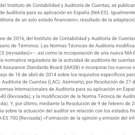
l Instituto de Contabilidad y Auditoría de Cuentas, se publica
de Auditoría para su aplicación en España (NIA-ES). Igualment
itoría de un solo estado financiero», resultado de la adaptaci
e de 2016, del Instituto de Contabilidad y Auditoría de Cuenta
sario de Términos. Las Normas Técnicas de Auditoría modificada
ES (revisadas)»–, así como la incorporación de una nueva NIA-E
 la normativa reguladora de la actividad de auditoría de cuenta
and Assurance Standards Board (IAASB) e incorporar los nuevos 
o de 16 de abril de 2014 sobre los requisitos específicos para 
 de Auditoría de Cuentas (LAC). Asimismo, por Resolución de 27 
Normas Internacionales de Auditoría para su aplicación en Espa
540 (Revisada); y la modificación de la Norma Técnica de Audit
da). Y, por último, mediante la Resolución de 9 de febrero de 20
a sobre la actuación del auditor en relación con los estados f
IA-ES 700 (Revisada) «Formación de la opinión y emisión del in