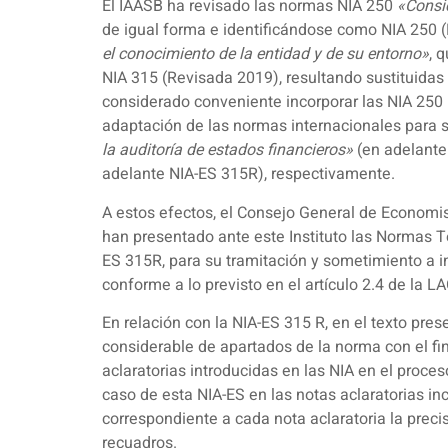
El IAASB ha revisado las normas NIA 250
«Consid
de igual forma e identificándose como NIA 250 (
el conocimiento de la entidad y de su entorno»
, 
NIA 315 (Revisada 2019), resultando sustituidas
considerado conveniente incorporar las NIA 250 
adaptación de las normas internacionales para 
la auditoría de estados financieros»
(en adelante
adelante NIA-ES 315R), respectivamente.
A estos efectos, el Consejo General de Economi
han presentado ante este Instituto las Normas Té
ES 315R, para su tramitación y sometimiento a in
conforme a lo previsto en el artículo 2.4 de la 
En relación con la NIA-ES 315 R, en el texto pre
considerable de apartados de la norma con el fin
aclaratorias introducidas en las NIA en el proce
caso de esta NIA-ES en las notas aclaratorias in
correspondiente a cada nota aclaratoria la precis
recuadros.