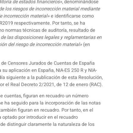
itoría de estados financieros»
, denominándose
 de los riesgos de incorrección material mediante
de incorrección material»
e identificarse como
5R2019 respectivamente. Por tanto, se ha
o normas técnicas de auditoría, resultado de
de las disposiciones legales y reglamentarias en
ción del riesgo de incorrección material»
(en
to de Censores Jurados de Cuentas de España
a su aplicación en España, NIA-ES 250 R y NIA-
ía siguiente a la publicación de esta Resolución,
por el Real Decreto 2/2021, de 12 de enero (RAC).
 de cuentas, figuran en recuadro un número
se ha seguido para la incorporación de las notas
también figuran en recuadro. Por tanto, en el
 optado por introducir en el recuadro
 de distinguir claramente la naturaleza de los