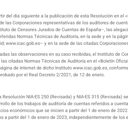
ir del día siguiente a la publicación de esta Resolución en el «
era de las Corporaciones representativas de los auditores de cu
tituto de Censores Jurados de Cuentas de España–, las alegac
eferidas Normas Técnicas de Auditoría, en la sede y en la página
id; www.icac.gob.es– y en la sede de las citadas Corporaciones
radas las observaciones en su caso recibidas, el Instituto de C
as citadas Normas Técnicas de Auditoría en el «Boletín Oficial d
página de Internet de dicho Instituto www.icac.gob.es, conforme
probado por el Real Decreto 2/2021, de 12 de enero.
 Resolución NIA-ES 250 (Revisada) y NIA-ES 315 (Revisada) será
rollo de los trabajos de auditoría de cuentas referidos a cuent
os económicos que se inicien a partir del 1 de enero de 2022. 
s a partir del 1 de enero de 2023, independientemente de los e