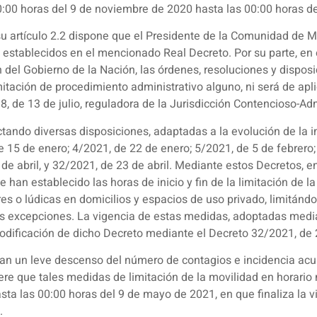
0:00 horas del 9 de noviembre de 2020 hasta las 00:00 horas d
su artículo 2.2 dispone que el Presidente de la Comunidad de 
 establecidos en el mencionado Real Decreto. Por su parte, en el
del Gobierno de la Nación, las órdenes, resoluciones y disposic
ramitación de procedimiento administrativo alguno, ni será de apl
98, de 13 de julio, reguladora de la Jurisdicción Contencioso-Adm
ctando diversas disposiciones, adaptadas a la evolución de la i
e 15 de enero; 4/2021, de 22 de enero; 5/2021, de 5 de febrero;
de abril, y 32/2021, de 23 de abril. Mediante estos Decretos, e
e han establecido las horas de inicio y fin de la limitación de l
ares o lúdicas en domicilios y espacios de uso privado, limitán
 excepciones. La vigencia de estas medidas, adoptadas mediant
 modificación de dicho Decreto mediante el Decreto 32/2021, de 2
ejan un leve descenso del número de contagios e incidencia acu
iere que tales medidas de limitación de la movilidad en horari
sta las 00:00 horas del 9 de mayo de 2021, en que finaliza la v
.