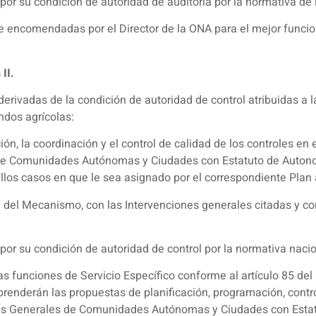
or su condición de autoridad de auditoría por la normativa de 
 encomendadas por el Director de la ONA para el mejor funcio
II.
rivadas de la condición de autoridad de control atribuidas a 
ndos agrícolas:
ón, la coordinación y el control de calidad de los controles en
de Comunidades Autónomas y Ciudades con Estatuto de Autonom
llos casos en que le sea asignado por el correspondiente Plan 
del Mecanismo, con las Intervenciones generales citadas y con
or su condición de autoridad de control por la normativa naci
as funciones de Servicio Específico conforme al artículo 85 d
enderán las propuestas de planificación, programación, control
nes Generales de Comunidades Autónomas y Ciudades con Estat