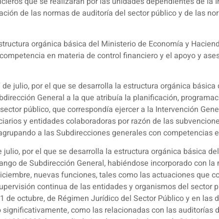
ncieros que se realizaran por las unidades dependientes de la 
cación de las normas de auditoría del sector público y de las 
structura orgánica básica del Ministerio de Economía y Haciend
competencia en materia de control financiero y el apoyo y aseso
e julio, por el que se desarrolla la estructura orgánica básica 
ubdirección General a la que atribuía la planificación, programa
 sector público, que correspondía ejercer a la Intervención Gene
iciarios y entidades colaboradoras por razón de las subvencione
 agrupando a las Subdirecciones generales con competencias en
julio, por el que se desarrolla la estructura orgánica básica de
ango de Subdirección General, habiéndose incorporado con la mo
iciembre, nuevas funciones, tales como las actuaciones que c
ervisión continua de las entidades y organismos del sector púb
 1 de octubre, de Régimen Jurídico del Sector Público y en las di
significativamente, como las relacionadas con las auditorías d