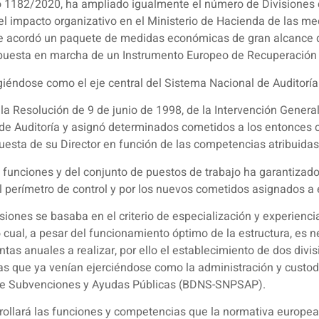
o 1182/2020, ha ampliado igualmente el número de Divisiones q
o el impacto organizativo en el Ministerio de Hacienda de las m
que acordó un paquete de medidas económicas de gran alcance q
 puesta en marcha de un Instrumento Europeo de Recuperación
igiéndose como el eje central del Sistema Nacional de Auditoría
 la Resolución de 9 de junio de 1998, de la Intervención Genera
l de Auditoría y asignó determinados cometidos a los entonces 
uesta de su Director en función de las competencias atribuidas
 funciones y del conjunto de puestos de trabajo ha garantizado
 perímetro de control y por los nuevos cometidos asignados a e
visiones se basaba en el criterio de especialización y experien
o cual, a pesar del funcionamiento óptimo de la estructura, es n
ntas anuales a realizar, por ello el establecimiento de dos divis
as que ya venían ejerciéndose como la administración y custod
de Subvenciones y Ayudas Públicas (BDNS-SNPSAP).
ollará las funciones y competencias que la normativa europea 