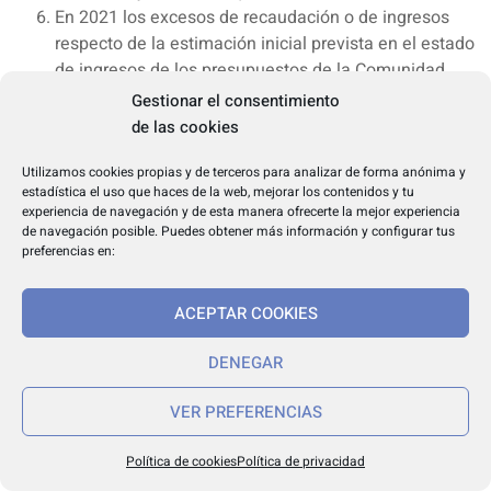
En 2021 los excesos de recaudación o de ingresos
respecto de la estimación inicial prevista en el estado
de ingresos de los presupuestos de la Comunidad
para este ejercicio podrán dar lugar a generación de
Gestionar el consentimiento
crédito en el estado de gastos del presupuesto. La
de las cookies
autorización de esta modificación de crédito
Utilizamos cookies propias y de terceros para analizar de forma anónima y
corresponde al titular de la Consejería de Economía y
estadística el uso que haces de la web, mejorar los contenidos y tu
Hacienda.
experiencia de navegación y de esta manera ofrecerte la mejor experiencia
La competencia para modificar créditos implica la de
de navegación posible. Puedes obtener más información y configurar tus
preferencias en:
abrir subconceptos presupuestarios, dentro de la
estructura prevista en la clasificación económica.
Artículo 12.º Créditos ampliables.
ACEPTAR COOKIES
De acuerdo con lo establecido en el artículo 129 de la Ley
DENEGAR
de la Hacienda y del Sector Público de la Comunidad de
Castilla y León, para el año 2021 tendrán la condición de
VER PREFERENCIAS
ampliables, por lo que su cuantía podrá ser incrementada
hasta una suma igual a las obligaciones cuyo
Política de cookies
Política de privacidad
reconocimiento sea preceptivo, además de los previstos en