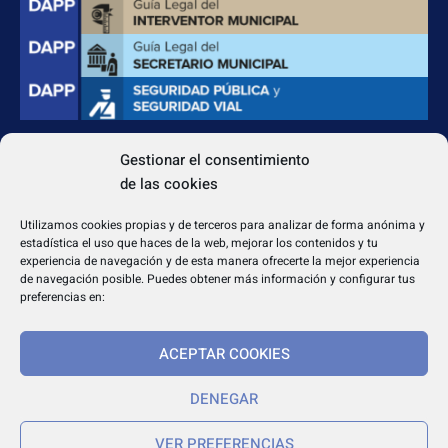
Gestionar el consentimiento
CONTACTO
de las cookies
Apdo. Correos 4004 del CP 31080
dapp@dappeditorial.es
Utilizamos cookies propias y de terceros para analizar de forma anónima y
estadística el uso que haces de la web, mejorar los contenidos y tu
experiencia de navegación y de esta manera ofrecerte la mejor experiencia
de navegación posible. Puedes obtener más información y configurar tus
preferencias en:
TEXTOS LEGALES
ACEPTAR COOKIES
Aviso legal
DENEGAR
Política de cookies
Política de privacidad
VER PREFERENCIAS