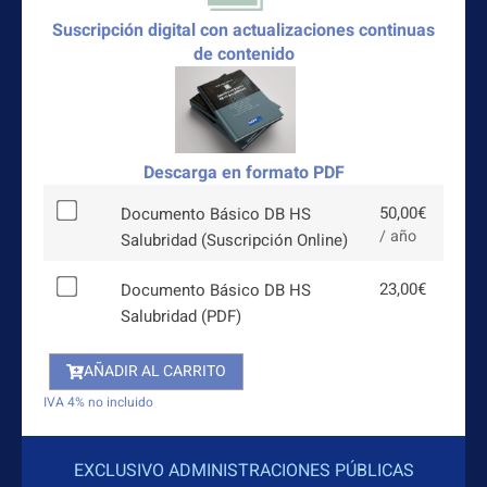
Suscripción digital con actualizaciones continuas
de contenido
Descarga en formato PDF
50,00
€
Documento Básico DB HS
/ año
Salubridad (Suscripción Online)
23,00
€
Documento Básico DB HS
Salubridad (PDF)
AÑADIR AL CARRITO
IVA 4% no incluido
EXCLUSIVO ADMINISTRACIONES PÚBLICAS