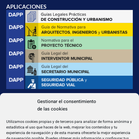
APLICACIONES
Gestionar el consentimiento
CONTACTO
de las cookies
Apdo. Correos 4004 del CP 31080
dapp@dappeditorial.es
Utilizamos cookies propias y de terceros para analizar de forma anónima y
estadística el uso que haces de la web, mejorar los contenidos y tu
experiencia de navegación y de esta manera ofrecerte la mejor experiencia
de navegación posible. Puedes obtener más información y configurar tus