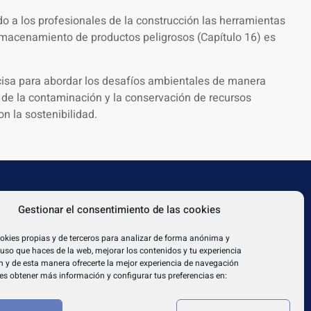
do a los profesionales de la construcción las herramientas
almacenamiento de productos peligrosos (Capítulo 16) es
ecisa para abordar los desafíos ambientales de manera
n de la contaminación y la conservación de recursos
n la sostenibilidad.
TEXTOS LEGALES
Gestionar el consentimiento de las cookies
31080
Aviso legal
Política de cookies
okies propias y de terceros para analizar de forma anónima y
l uso que haces de la web, mejorar los contenidos y tu experiencia
Política de privacidad
 y de esta manera ofrecerte la mejor experiencia de navegación
es obtener más información y configurar tus preferencias en: