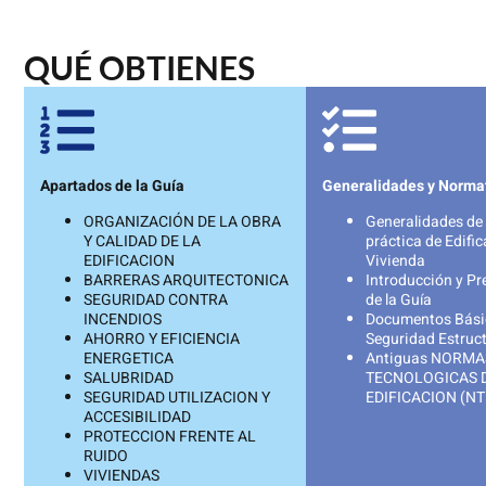
QUÉ OBTIENES
Apartados de la Guía
Generalidades y Norma
ORGANIZACIÓN DE LA OBRA
Generalidades de 
Y CALIDAD DE LA
práctica de Edific
EDIFICACION
Vivienda
BARRERAS ARQUITECTONICA
Introducción y Pr
SEGURIDAD CONTRA
de la Guía
INCENDIOS
Documentos Bási
AHORRO Y EFICIENCIA
Seguridad Estruct
ENERGETICA
Antiguas NORMA
SALUBRIDAD
TECNOLOGICAS 
SEGURIDAD UTILIZACION Y
EDIFICACION (NT
ACCESIBILIDAD
PROTECCION FRENTE AL
RUIDO
VIVIENDAS