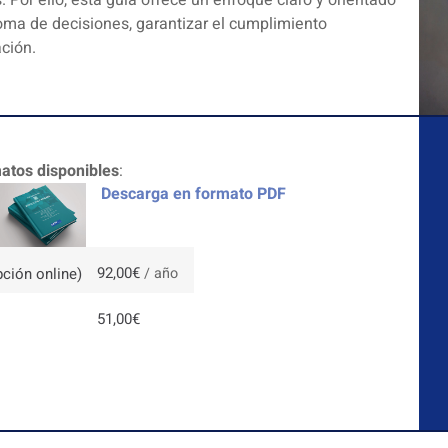
 Por ello, esta guía ofrece un enfoque claro y orientado
toma de decisiones, garantizar el cumplimiento
ación.
atos disponibles
:
Descarga en formato PDF
92,00
€
pción online)
/ año
51,00
€