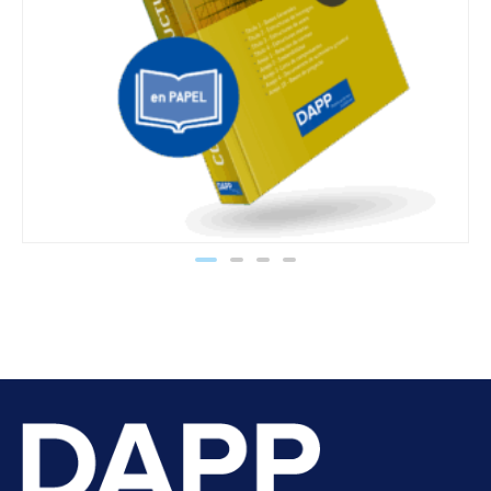
Nuevo Código Estructural (papel)
90,00
€