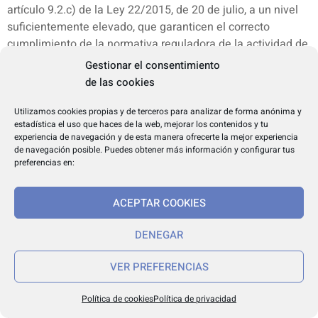
artículo 9.2.c) de la Ley 22/2015, de 20 de julio, a un nivel
suficientemente elevado, que garanticen el correcto
cumplimiento de la normativa reguladora de la actividad de
auditoría de cuentas en la realización de los trabajos de
Gestionar el consentimiento
auditoría aceptados. En el desarrollo reglamentario se
de las cookies
establece la forma y condiciones en que ha de tenerse por
cumplido el requisito de formación continuada mínima,
Utilizamos cookies propias y de terceros para analizar de forma anónima y
estadística el uso que haces de la web, mejorar los contenidos y tu
cifrada en número de horas, que deben seguir y acreditar
experiencia de navegación y de esta manera ofrecerte la mejor experiencia
los auditores de cuentas inscritos en situación de
de navegación posible. Puedes obtener más información y configurar tus
ejercientes y de no ejercientes que se encuentren
preferencias en:
colaborando activamente con un auditor de cuentas,
mediante la realización de una serie de actividades.
ACEPTAR COOKIES
Asimismo, se establecen los centros que pueden organizar
e impartir dichas actividades de formación, facilitando la
DENEGAR
entrada a nuevos centros y a los grupos de auditores,
definiéndose las agrupaciones de sociedades y los grupos
VER PREFERENCIAS
de auditores, su acreditación y justificación y la remisión de
información anual a este respecto al Instituto de
Política de cookies
Política de privacidad
Contabilidad y Auditoría de Cuentas. La regulación está en