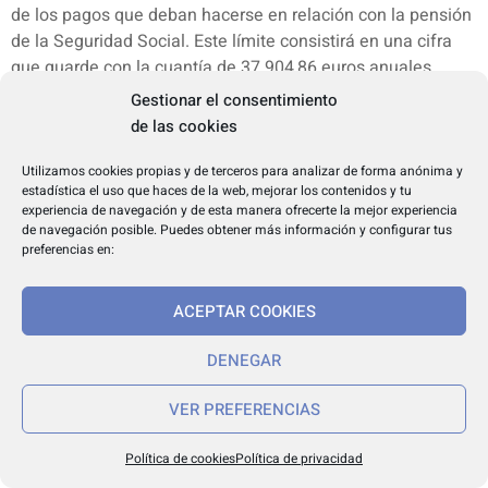
de los pagos que deban hacerse en relación con la pensión
de la Seguridad Social. Este límite consistirá en una cifra
que guarde con la cuantía de 37.904,86 euros anuales
íntegros la misma proporción que la pensión de la
Gestionar el consentimiento
Seguridad Social guarda en relación con el conjunto de
de las cookies
todas las pensiones concurrentes que correspondan a la
misma persona titular.
Utilizamos cookies propias y de terceros para analizar de forma anónima y
estadística el uso que haces de la web, mejorar los contenidos y tu
Dicho límite «L» se obtendrá mediante la aplicación de la
experiencia de navegación y de esta manera ofrecerte la mejor experiencia
siguiente fórmula:
de navegación posible. Puedes obtener más información y configurar tus
preferencias en:
siendo «P» el valor íntegro teórico anual alcanzado a 31 de
diciembre de 2020 de la pensión a cargo de la Seguridad
ACEPTAR COOKIES
Social, y «T» el resultado de añadir a la cifra anterior el valor
íntegro, en términos anuales, de las restantes pensiones
DENEGAR
concurrentes de la misma persona titular.
b) Obtenido dicho límite, la Seguridad Social solo abonará
VER PREFERENCIAS
en concepto de revalorización de la pensión a su cargo las
cantidades debidas en cuanto no excedan de aquel. En otro
Política de cookies
Política de privacidad
caso, deberá proceder a la absorción del exceso sobre