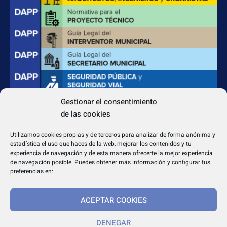
Gestionar el consentimiento
de las cookies
CONTACTO
Apdo. Correos 4004 del CP 31080
Utilizamos cookies propias y de terceros para analizar de forma anónima y
dapp@dappeditorial.es
estadística el uso que haces de la web, mejorar los contenidos y tu
experiencia de navegación y de esta manera ofrecerte la mejor experiencia
de navegación posible. Puedes obtener más información y configurar tus
preferencias en:
ACEPTAR COOKIES
TEXTOS LEGALES
Aviso legal
DENEGAR