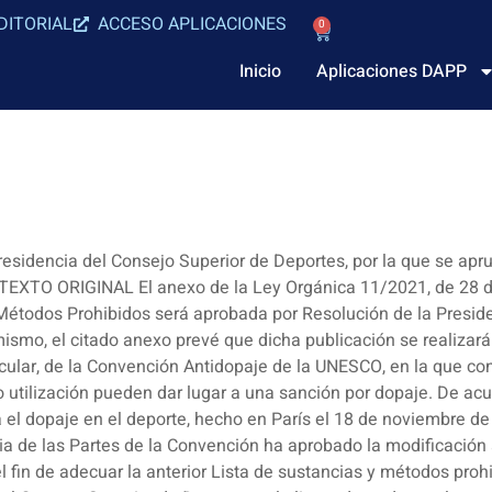
DITORIAL
ACCESO APLICACIONES
0
Inicio
Aplicaciones DAPP
esidencia del Consejo Superior de Deportes, por la que se apru
TEXTO ORIGINAL El anexo de la Ley Orgánica 11/2021, de 28 de 
 Métodos Prohibidos será aprobada por Resolución de la Presid
simismo, el citado anexo prevé que dicha publicación se realiz
icular, de la Convención Antidopaje de la UNESCO, en la que co
 utilización pueden dar lugar a una sanción por dopaje. De acu
 el dopaje en el deporte, hecho en París el 18 de noviembre de 
a de las Partes de la Convención ha aprobado la modificación a
l fin de adecuar la anterior Lista de sustancias y métodos pro