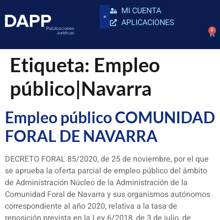
MI CUENTA
APLICACIONES
0
Etiqueta:
Empleo
público|Navarra
Empleo público COMUNIDAD
FORAL DE NAVARRA
DECRETO FORAL 85/2020, de 25 de noviembre, por el que
se aprueba la oferta parcial de empleo público del ámbito
de Administración Núcleo de la Administración de la
Comunidad Foral de Navarra y sus organismos autónomos
correspondiente al año 2020, relativa a la tasa de
reposición prevista en la Ley 6/2018, de 3 de julio, de