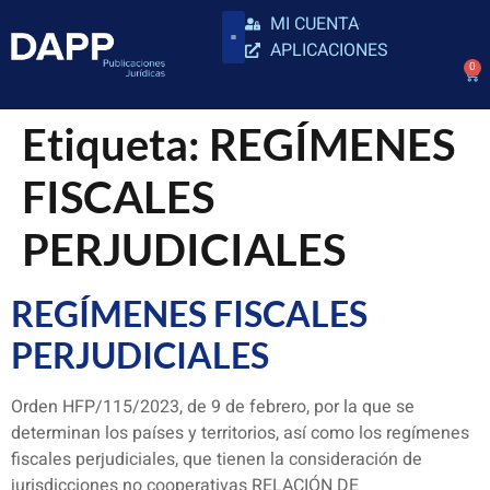
MI CUENTA
APLICACIONES
0
Etiqueta:
REGÍMENES
FISCALES
PERJUDICIALES
REGÍMENES FISCALES
PERJUDICIALES
Orden HFP/115/2023, de 9 de febrero, por la que se
determinan los países y territorios, así como los regímenes
fiscales perjudiciales, que tienen la consideración de
jurisdicciones no cooperativas RELACIÓN DE