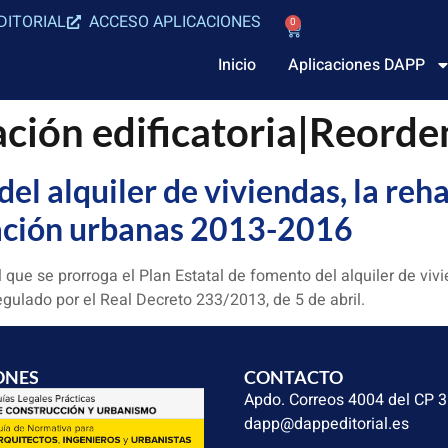
DITORIAL
ACCESO APLICACIONES
0
Inicio
Aplicaciones DAPP
ación edificatoria|Reord
el alquiler de viviendas, la rehab
vación urbanas 2013-2016
ue se prorroga el Plan Estatal de fomento del alquiler de vivien
ulado por el Real Decreto 233/2013, de 5 de abril.
ONES
CONTACTO
Apdo. Correos 4004 del CP 
dapp@dappeditorial.es