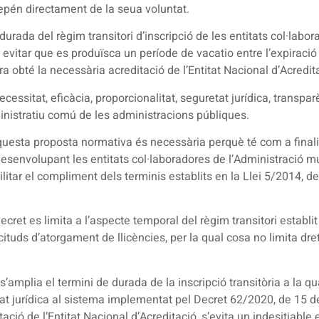
depén directament de la seua voluntat.
 durada del règim transitori d’inscripció de les entitats col·labo
 evitar que es produïsca un període de vacatio entre l’expiració d
ora obté la necessària acreditació de l’Entitat Nacional d’Acredit
essitat, eficàcia, proporcionalitat, seguretat jurídica, transparèn
inistratiu comú de les administracions públiques.
 aquesta proposta normativa és necessària perquè té com a finalit
esenvolupant les entitats col·laboradores de l’Administració mun
ilitar el compliment dels terminis establits en la Llei 5/2014, de 
ecret es limita a l’aspecte temporal del règim transitori establit
licituds d’atorgament de llicències, per la qual cosa no limita dre
’amplia el termini de durada de la inscripció transitòria a la qua
etat jurídica al sistema implementat pel Decret 62/2020, de 15
ació de l’Entitat Nacional d’Acreditació, s’evita un indesitjable 