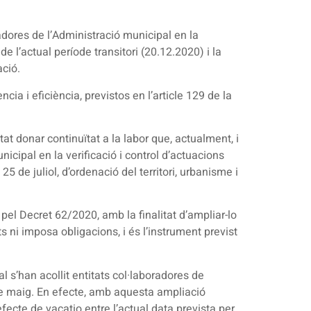
radores de l’Administració municipal en la
e l’actual període transitori (20.12.2020) i la
ació.
cia i eficiència, previstos en l’article 129 de la
at donar continuïtat a la labor que, actualment, i
icipal en la verificació i control d’actuacions
25 de juliol, d’ordenació del territori, urbanisme i
 pel Decret 62/2020, amb la finalitat d’ampliar-lo
ts ni imposa obligacions, i és l’instrument previst
l s’han acollit entitats col·laboradores de
 de maig. En efecte, amb aquesta ampliació
efecte de vacatio entre l’actual data prevista per