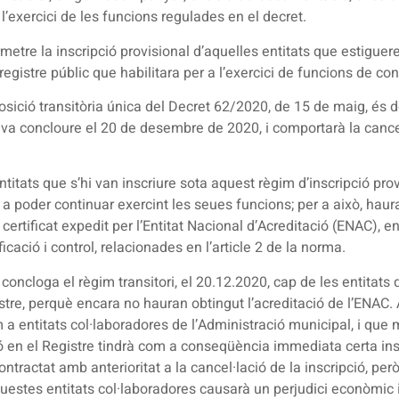
 a l’exercici de les funcions regulades en el decret.
metre la inscripció provisional d’aquelles entitats que estiguere
 registre públic que habilitara per a l’exercici de funcions de co
disposició transitòria única del Decret 62/2020, de 15 de maig, 
a concloure el 20 de desembre de 2020, i comportarà la cancel·l
itats que s’hi van inscriure sota aquest règim d’inscripció provi
er a poder continuar exercint les seues funcions; per a això, hau
ertificat expedit per l’Entitat Nacional d’Acreditació (ENAC), en 
ificació i control, relacionades en l’article 2 de la norma.
concloga el règim transitori, el 20.12.2020, cap de les entitats 
registre, perquè encara no hauran obtingut l’acreditació de l’EN
 entitats col·laboradores de l’Administració municipal, i que m
ció en el Registre tindrà com a conseqüència immediata certa in
ontractat amb anterioritat a la cancel·lació de la inscripció, per
questes entitats col·laboradores causarà un perjudici econòmic 