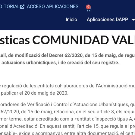
DITORIAL
ACCESO APLICACIONES
0
Inicio
Aplicaciones DAPP
nísticas COMUNIDAD V
, de modificació del Decret 62/2020, de 15 de maig, de regula
s actuacions urbanístiques, i de creació del seu registre.
 regulació de les entitats col·laboradores de l’Administració mu
a publicar el 20 de maig de 2020.
boradores de Verificació i Control d’Actuacions Urbanístiques, q
 62/2020, de 15 de maig, relaciona, en el seu article 8, els requ
 primer terme, estar acreditada com a «entitat d’inspecció tipu
ional d’Acreditació. En aquest sentit, l’article 15, que regula el 
nsable-, exigeix acompanyar, entre altra documentació, el certifi