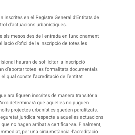
n inscrites en el Registre General d’Entitats de
ntrol d’actuacions urbanístiques.
és de sis mesos des de l’entrada en funcionament
ació d’ofici de la inscripció de totes les
sional hauran de sol·licitar la inscripció
ran d’aportar totes les formalitats documentals
el qual conste l’acreditació de l’entitat
que ara figuren inscrites de manera transitòria
AC. Això determinarà que aquelles no puguen
olts projectes urbanístics queden paralitzats.
seguretat jurídica respecte a aquelles actuacions
ò que no hagen arribat a certificar-se. Finalment,
immediat, per una circumstància -l’acreditació