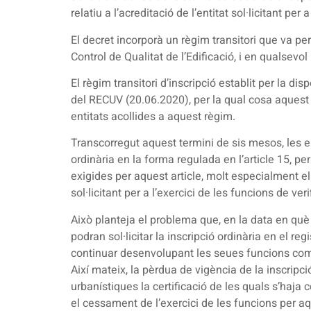
relatiu a l’acreditació de l’entitat sol·licitant per
El decret incorporà un règim transitori que va per
Control de Qualitat de l’Edificació, i en qualsevol
El règim transitori d’inscripció establit per la 
del RECUV (20.06.2020), per la qual cosa aquest v
entitats acollides a aquest règim.
Transcorregut aquest termini de sis mesos, les ent
ordinària en la forma regulada en l’article 15, p
exigides per aquest article, molt especialment el c
sol·licitant per a l’exercici de les funcions de ver
Això planteja el problema que, en la data en què 
podran sol·licitar la inscripció ordinària en el 
continuar desenvolupant les seues funcions com a
Així mateix, la pèrdua de vigència de la inscrip
urbanístiques la certificació de les quals s’haja c
el cessament de l’exercici de les funcions per a