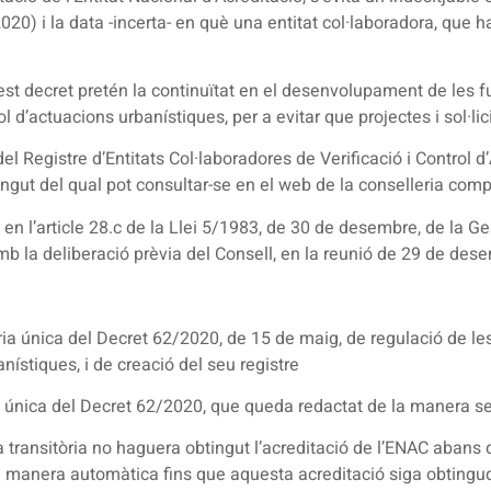
.2020) i la data -incerta- en què una entitat col·laboradora, que h
uest decret pretén la continuïtat en el desenvolupament de les f
ol d’actuacions urbanístiques, per a evitar que projectes i sol·lic
el Registre d’Entitats Col·laboradores de Verificació i Control
ntingut del qual pot consultar-se en el web de la conselleria co
 l’article 28.c de la Llei 5/1983, de 30 de desembre, de la Gen
, amb la deliberació prèvia del Consell, en la reunió de 29 de de
òria única del Decret 62/2020, de 15 de maig, de regulació de le
nístiques, i de creació del seu registre
tòria única del Decret 62/2020, que queda redactat de la manera s
era transitòria no haguera obtingut l’acreditació de l’ENAC abans
 manera automàtica fins que aquesta acreditació siga obtinguda 