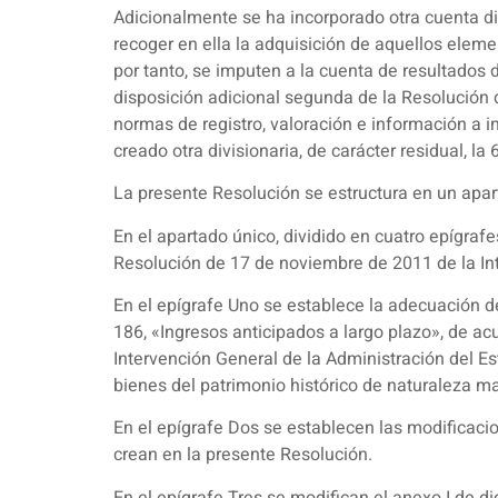
Adicionalmente se ha incorporado otra cuenta di
recoger en ella la adquisición de aquellos elem
por tanto, se imputen a la cuenta de resultados d
disposición adicional segunda de la Resolución d
normas de registro, valoración e información a i
creado otra divisionaria, de carácter residual, la 
La presente Resolución se estructura en un apart
En el apartado único, dividido en cuatro epígraf
Resolución de 17 de noviembre de 2011 de la In
En el epígrafe Uno se establece la adecuación de
186, «Ingresos anticipados a largo plazo», de ac
Intervención General de la Administración del Est
bienes del patrimonio histórico de naturaleza ma
En el epígrafe Dos se establecen las modificaci
crean en la presente Resolución.
En el epígrafe Tres se modifican el anexo I de 