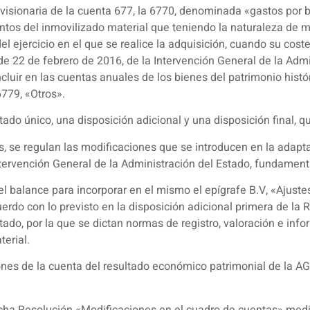
visionaria de la cuenta 677, la 6770, denominada «gastos por 
entos del inmovilizado material que teniendo la naturaleza de 
el ejercicio en el que se realice la adquisición, cuando su coste
e 22 de febrero de 2016, de la Intervención General de la Admin
ncluir en las cuentas anuales de los bienes del patrimonio hist
6779, «Otros».
ado único, una disposición adicional y una disposición final, qu
es, se regulan las modificaciones que se introducen en la adap
tervención General de la Administración del Estado, fundament
l balance para incorporar en el mismo el epígrafe B.V, «Ajustes
uerdo con lo previsto en la disposición adicional primera de la 
ado, por la que se dictan normas de registro, valoración e info
terial.
ones de la cuenta del resultado económico patrimonial de la AG
dicha Resolución «Modificaciones en el cuadro de cuentas» med