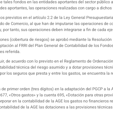
e tales fondos en las entidades aportantes del sector público a
ades aportantes, las operaciones realizadas con cargo a dichos
los previstos en el artículo 2.2 de la Ley General Presupuestari
ado de Comercio, al que han de imputarse las operaciones de co
 por tanto, sus operaciones deben integrarse a fin de cada eje
ciones (cobertura de riesgos) se aprobó mediante la Resolución 
ptación al FRRI del Plan General de Contabilidad de los Fondos
es referida.
ituir, de acuerdo con lo previsto en el Reglamento de Ordenació
tabilidad técnica del riesgo asumido y a dotar provisiones téc
r los seguros que presta y entre los gastos, se encuentra la r
 de primer orden (tres dígitos) en la adaptación del PGCP a la 
 677, «Otros gastos» y la cuenta 695, «Dotación para otras pro
orporar en la contabilidad de la AGE los gastos no financieros re
 contabilidad de la AGE las dotaciones a las provisiones técnica