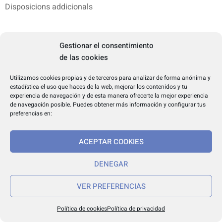
Disposicions addicionals
Primera. Adscripció a l’Agència dels béns de domini públic
Gestionar el consentimiento
de las cookies
S’adscriuen a l’Agència de Ciberseguretat de
Catalunya els béns de l’Administració de la
Utilizamos cookies propias y de terceros para analizar de forma anónima y
Generalitat i de les entitats del seu sector públic
estadística el uso que haces de la web, mejorar los contenidos y tu
experiencia de navegación y de esta manera ofrecerte la mejor experiencia
afectats a les funcions que exerceix l’Agència. Els
de navegación posible. Puedes obtener más información y configurar tus
béns de domini públic conserven aquesta naturalesa i
preferencias en:
les exempcions fiscals i econòmiques que tinguin
reconegudes. El decret d’aprovació dels estatuts de
ACEPTAR COOKIES
l’Agència ha de concretar els béns objecte
d’adscripció i el procediment amb què s’ha de
DENEGAR
formalitzar, que necessàriament n’ha de reflectir la
valoració econòmica.
VER PREFERENCIAS
L’Agència de Ciberseguretat de Catalunya se subroga
en els drets i les obligacions de contingut econòmic
Política de cookies
Política de privacidad
de l’Administració de la Generalitat i de les entitats del