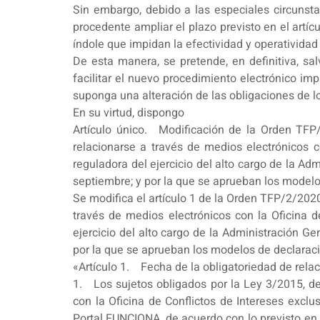
Sin embargo, debido a las especiales circunst
procedente ampliar el plazo previsto en el artí
índole que impidan la efectividad y operatividad 
De esta manera, se pretende, en definitiva, sa
facilitar el nuevo procedimiento electrónico im
suponga una alteración de las obligaciones de lo
En su virtud, dispongo
Artículo único. Modificación de la Orden TFP/
relacionarse a través de medios electrónicos c
reguladora del ejercicio del alto cargo de la A
septiembre; y por la que se aprueban los model
Se modifica el artículo 1 de la Orden TFP/2/2020,
través de medios electrónicos con la Oficina d
ejercicio del alto cargo de la Administración G
por la que se aprueban los modelos de declarac
«Artículo 1. Fecha de la obligatoriedad de relac
1. Los sujetos obligados por la Ley 3/2015, de 
con la Oficina de Conflictos de Intereses exclu
Portal FUNCIONA, de acuerdo con lo previsto en el