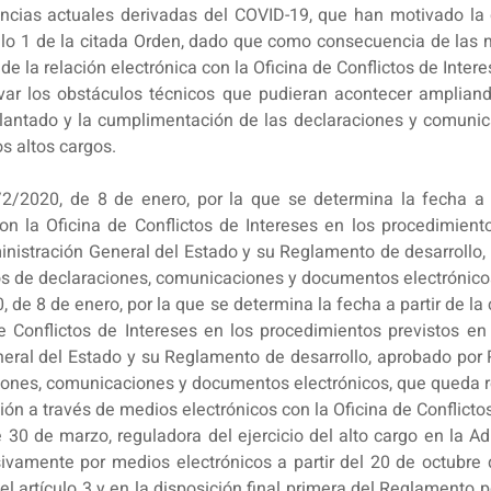
ancias actuales derivadas del COVID-19, que han motivado la 
culo 1 de la citada Orden, dado que como consecuencia de las
de la relación electrónica con la Oficina de Conflictos de Intere
lvar los obstáculos técnicos que pudieran acontecer ampliand
plantado y la cumplimentación de las declaraciones y comunic
s altos cargos.
2/2020, de 8 de enero, por la que se determina la fecha a pa
on la Oficina de Conflictos de Intereses en los procedimien
dministración General del Estado y su Reglamento de desarroll
os de declaraciones, comunicaciones y documentos electrónico
 de 8 de enero, por la que se determina la fecha a partir de la 
e Conflictos de Intereses en los procedimientos previstos e
eneral del Estado y su Reglamento de desarrollo, aprobado po
iones, comunicaciones y documentos electrónicos, que queda r
ión a través de medios electrónicos con la Oficina de Conflictos
30 de marzo, reguladora del ejercicio del alto cargo en la A
sivamente por medios electrónicos a partir del 20 de octubre
 artículo 3 y en la disposición final primera del Reglamento por 