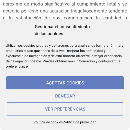
aproxime de modo significativo al cumplimiento total y se
acredite por éste una actuación inequívocamente tendente
a la satisfacción de sus compromisos, la cantidad a
reintegrar vendrá determinada, respondiendo al criterio de
Gestionar el consentimiento
proporcionalidad, por el volumen y grado de incumplimiento
de las cookies
de las condiciones impuestas con motivo de la concesión
de la subvención.
Utilizamos cookies propias y de terceros para analizar de forma anónima y
estadística el uso que haces de la web, mejorar los contenidos y tu
13. Consideración de interés social de los proyectos o
experiencia de navegación y de esta manera ofrecerte la mejor experiencia
actividades subvencionadas a los efectos de Mecenazgo
de navegación posible. Puedes obtener más información y configurar tus
Cultural.
preferencias en:
De conformidad con lo dispuesto en el artículo 5.1. b) de la
Ley Foral 8/2014, de 16 de mayo, reguladora del
ACEPTAR COOKIES
mecenazgo cultural y de sus incentivos fiscales en la
Comunidad Foral de Navarra, los proyectos o actividades
DENEGAR
que resulten subvencionados en la presente convocatoria
se considerarán de interés social a los efectos de la
VER PREFERENCIAS
aplicación de los incentivos fiscales previstos en dicha Ley
Foral.
Política de cookies
Política de privacidad
La aplicación de los incentivos fiscales en materia de