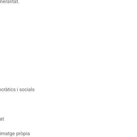
eralitat.
ràtics i socials
at
a imatge pròpia