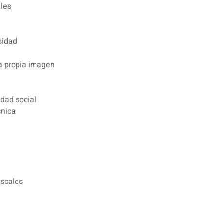
ales
rsidad
 la propia imagen
idad social
cnica
l
iscales