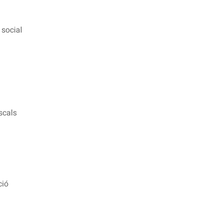
 social
scals
ció