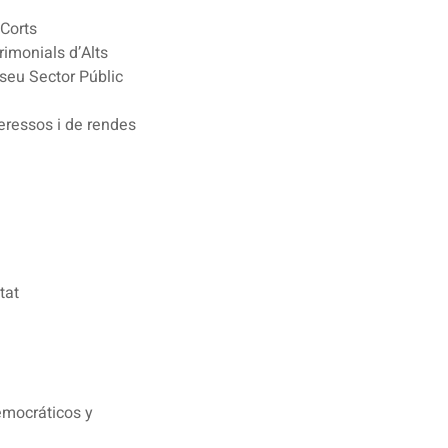
 Corts
trimonials d’Alts
 seu Sector Públic
nteressos i de rendes
tat
emocráticos y