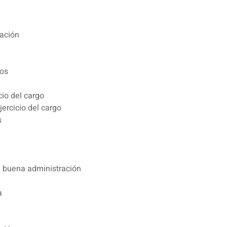
cación
cos
cio del cargo
jercicio del cargo
s
la buena administración
a