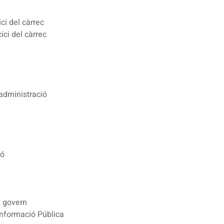
ci del càrrec
ici del càrrec
 administració
ió
n govern
 Informació Pública