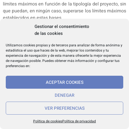
límites máximos en función de la tipología del proyecto, sin
que puedan, en ningún caso, superarse los límites máximos
establecidos en estas bases.
6.– Se podrá incorporar un incremento en el porcentaje de
Gestionar el consentimiento
subvención en base a la localización territorial del proyecto,
de las cookies
como pudiera ser que el centro de trabajo está situado en
alguna de las zonas con Programas Territoriales de
Utilizamos cookies propias y de terceros para analizar de forma anónima y
estadística el uso que haces de la web, mejorar los contenidos y tu
Fomento vigentes en la fecha de publicación de la
experiencia de navegación y de esta manera ofrecerte la mejor experiencia
convocatoria correspondiente. El mismo se deberá
de navegación posible. Puedes obtener más información y configurar tus
establecer y delimitar en la convocatoria correspondiente, y
preferencias en:
en ningún caso, se podrá superar los máximos establecidos
en estas bases.
ACEPTAR COOKIES
Base décima.– Subcontratación.
1.– Sólo serán admisibles aquellas subcontrataciones que
DENEGAR
se ajusten a lo dispuesto en el artículo 29 de la Ley
38/2003, de 17 de noviembre, y en el artículo 68 del
VER PREFERENCIAS
Reglamento de la Ley 38/2003, de 17 de noviembre.
2.– La subcontratación o colaboraciones externas podrán
Política de cookies
Política de privacidad
alcanzar el 100% del coste total del proyecto.