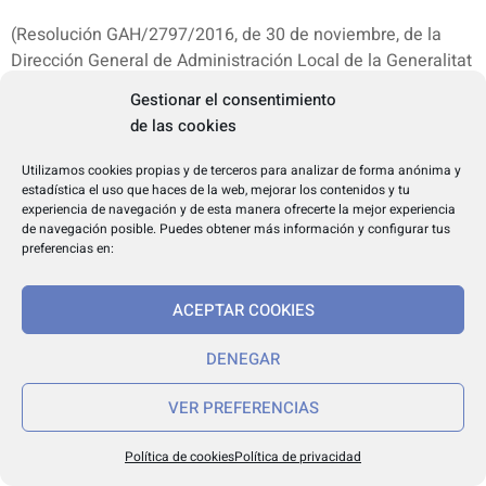
(Resolución GAH/2797/2016, de 30 de noviembre, de la
Dirección General de Administración Local de la Generalitat
de Cataluña).
Gestionar el consentimiento
de las cookies
Provincia de Girona:
Ayuntamiento de Olot: Se modifica la clasificación del
Utilizamos cookies propias y de terceros para analizar de forma anónima y
estadística el uso que haces de la web, mejorar los contenidos y tu
puesto de colaboración de Vicesecretaría, pasando de clase
experiencia de navegación y de esta manera ofrecerte la mejor experiencia
segunda a clase primera, reservado a funcionarios
de navegación posible. Puedes obtener más información y configurar tus
pertenecientes a la subescala de Secretaría, categoría
preferencias en:
superior.
ACEPTAR COOKIES
La modificación de la clasificación no afectará a los
destinos de quienes los vinieran desempeñando con
DENEGAR
carácter definitivo.
VER PREFERENCIAS
(Resolución GAH/2945/2016, de 16 de diciembre, de la
Dirección General de Administración Local de la Generalitat
Política de cookies
Política de privacidad
de Cataluña).