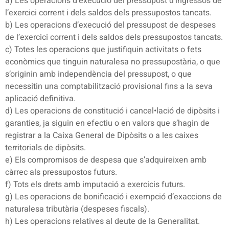
a) Les operacions d’execució del pressupost d’ingressos de
l’exercici corrent i dels saldos dels pressupostos tancats.
b) Les operacions d’execució del pressupost de despeses
de l’exercici corrent i dels saldos dels pressupostos tancats.
c) Totes les operacions que justifiquin activitats o fets
econòmics que tinguin naturalesa no pressupostària, o que
s’originin amb independència del pressupost, o que
necessitin una comptabilització provisional fins a la seva
aplicació definitiva.
d) Les operacions de constitució i cancel•lació de dipòsits i
garanties, ja siguin en efectiu o en valors que s’hagin de
registrar a la Caixa General de Dipòsits o a les caixes
territorials de dipòsits.
e) Els compromisos de despesa que s’adquireixen amb
càrrec als pressupostos futurs.
f) Tots els drets amb imputació a exercicis futurs.
g) Les operacions de bonificació i exempció d’exaccions de
naturalesa tributària (despeses fiscals).
h) Les operacions relatives al deute de la Generalitat.