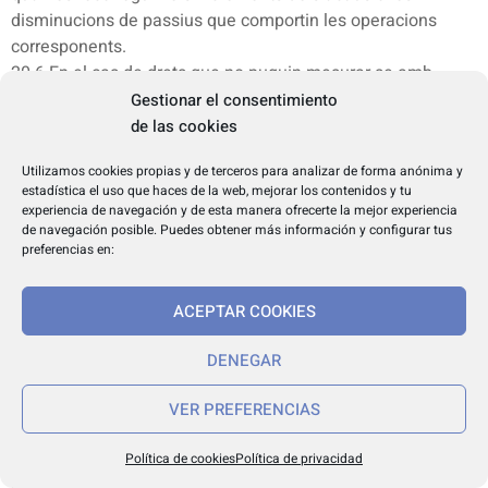
disminucions de passius que comportin les operacions
corresponents.
20.6 En el cas de drets que no puguin mesurar-se amb
fiabilitat en el moment de la meritació, s’han de reconèixer
Gestionar el consentimiento
comptablement a mesura que es produeixi el cobrament.
de las cookies
És a dir, quan es produeixi la seva entrada material o virtual
Utilizamos cookies propias y de terceros para analizar de forma anónima y
a la tresoreria.
estadística el uso que haces de la web, mejorar los contenidos y tu
20.7 Els drets de cobrament només es poden anul•lar
experiencia de navegación y de esta manera ofrecerte la mejor experiencia
mitjançant un acord motivat. L’anul•lació de drets ja cobrats
de navegación posible. Puedes obtener más información y configurar tus
preferencias en:
suposa l’obligació de retornar l’import rebut i, per tant,
l’anotació en el registre comptable d’una obligació a pagar.
ACEPTAR COOKIES
Article 21
Concepte, naturalesa i comptabilització de les obligacions
DENEGAR
21.1 Es consideren obligacions de pagament de la
Generalitat de Catalunya els deutes actuals certs que li
VER PREFERENCIAS
suposen un passiu, procedents de transaccions, acords o
esdeveniments passats de naturalesa pressupostària o no
Política de cookies
Política de privacidad
pressupostària, en virtut dels quals la Generalitat queda