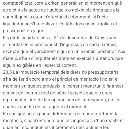
comptabilitzar, com a criteri general, en el moment en què
es dictin els actes de liquidació o neixin els drets que els
quantifiquin, o quan s’efectuï el cobrament, si l’acte
liquidador no s’ha realitzat. En tots dos casos s’aplica al
pressupost en vigor.
Els drets liquidats fins al 31 de desembre de l’any s’han
d’imputar en el pressupost d’ingressos de cada exercici,
excepte que el venciment sigui en un exercici posterior. Així
mateix, s’han d’imputar els drets en exercicis anteriors que
siguin exigibles en l’exercici corrent.
20.5 La imputació temporal dels drets no pressupostaris
s’ha de fer d’acord amb el principi de meritació i no en el
moment en què es produeixi el corrent monetari o financer
derivat del corrent real de béns i serveis que els drets
representen, tret de les operacions de la tresoreria, en les
quals sí que ha de ser aquest el moment.
En cas que no es pugui determinar de manera fefaent la
meritació, s’ha d’entendre que els ingressos s’han realitzat
quan es reconeguin els increments dels actius o les