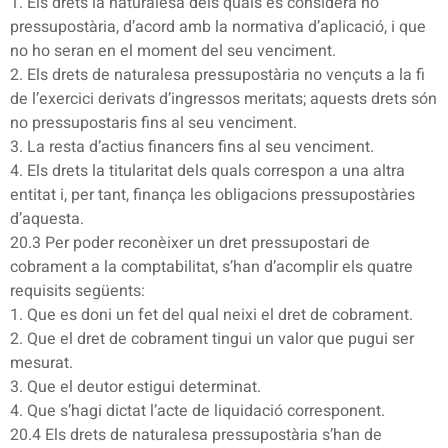
1. Els drets la naturalesa dels quals es considera no
pressupostària, d’acord amb la normativa d’aplicació, i que
no ho seran en el moment del seu venciment.
2. Els drets de naturalesa pressupostària no vençuts a la fi
de l’exercici derivats d’ingressos meritats; aquests drets són
no pressupostaris fins al seu venciment.
3. La resta d’actius financers fins al seu venciment.
4. Els drets la titularitat dels quals correspon a una altra
entitat i, per tant, finança les obligacions pressupostàries
d’aquesta.
20.3 Per poder reconèixer un dret pressupostari de
cobrament a la comptabilitat, s’han d’acomplir els quatre
requisits següents:
1. Que es doni un fet del qual neixi el dret de cobrament.
2. Que el dret de cobrament tingui un valor que pugui ser
mesurat.
3. Que el deutor estigui determinat.
4. Que s’hagi dictat l’acte de liquidació corresponent.
20.4 Els drets de naturalesa pressupostària s’han de