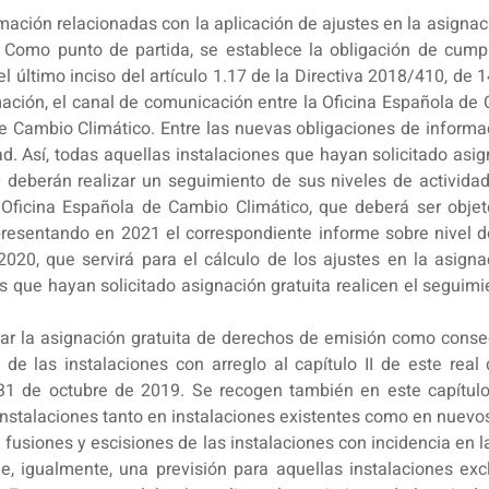
ormación relacionadas con la aplicación de ajustes en la asigna
Como punto de partida, se establece la obligación de cumpli
el último inciso del artículo 1.17 de la Directiva 2018/410, d
ormación, el canal de comunicación entre la Oficina Española 
e Cambio Climático. Entre las nuevas obligaciones de informa
ad. Así, todas aquellas instalaciones que hayan solicitado asi
deberán realizar un seguimiento de sus niveles de actividad
Oficina Española de Cambio Climático, que deberá ser objet
á presentando en 2021 el correspondiente informe sobre nivel de
020, que servirá para el cálculo de los ajustes en la asignac
s que hayan solicitado asignación gratuita realicen el seguimie
ustar la asignación gratuita de derechos de emisión como cons
 de las instalaciones con arreglo al capítulo II de este rea
1 de octubre de 2019. Se recogen también en este capítulo 
stalaciones tanto en instalaciones existentes como en nuevos
 fusiones y escisiones de las instalaciones con incidencia en 
e, igualmente, una previsión para aquellas instalaciones ex