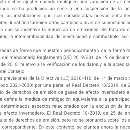
ecto dichos ajustes cuando impliquen una variación de al m
ando se ha producido un cese o una suspensión de la act
on las instalaciones que son consideradas nuevos entrant
tes. Identifica también otros cambios a nivel de subinstalaci
ma que se incentive la reducción de emisiones. Se trata de 
lor, la intercambiabilidad de electricidad y combustible, a
teadas de forma que muestren periódicamente y de la forma má
nes del mencionado Reglamento (UE) 2019/331, de 19 de diciem
 2018, relativo a la verificación de los datos y a la acredit
del Consejo.
 las previsiones de la Directiva (UE) 2018/410, de 14 de marz
íodo 2021-2030: por una parte, el Real Decreto 18/2019, de 2
cio de derechos de emisión de gases de efecto invernadero en 
se define la medida de mitigación equivalente a la particip
 determinados aspectos relacionados con la exclusión de in
efecto invernadero. El Real Decreto 18/2019, de 25 de ener
tuita de derechos de emisión, pero no se pronuncia sobre los a
o correspondiente. En este contexto, se plantea ahora la n