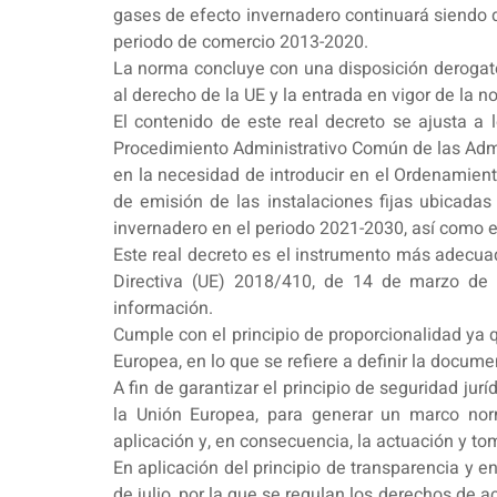
gases de efecto invernadero continuará siendo d
periodo de comercio 2013-2020.
La norma concluye con una disposición derogatori
al derecho de la UE y la entrada en vigor de la n
El contenido de este real decreto se ajusta a 
Procedimiento Administrativo Común de las Admini
en la necesidad de introducir en el Ordenamiento
de emisión de las instalaciones fijas ubicad
invernadero en el periodo 2021-2030, así como el
Este real decreto es el instrumento más adecuad
Directiva (UE) 2018/410, de 14 de marzo de 2
información.
Cumple con el principio de proporcionalidad ya q
Europea, en lo que se refiere a definir la docum
A fin de garantizar el principio de seguridad jur
la Unión Europea, para generar un marco norma
aplicación y, en consecuencia, la actuación y 
En aplicación del principio de transparencia y 
de julio, por la que se regulan los derechos de 