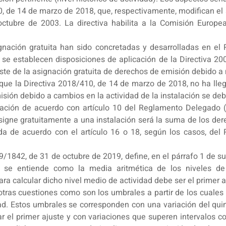
10, de 14 de marzo de 2018, que, respectivamente, modifican el
octubre de 2003. La directiva habilita a la Comisión Europe
signación gratuita han sido concretadas y desarrolladas en e
 se establecen disposiciones de aplicación de la Directiva 
ste de la asignación gratuita de derechos de emisión debido a 
ue la Directiva 2018/410, de 14 de marzo de 2018, no ha lleg
isión debido a cambios en la actividad de la instalación se de
stalación de acuerdo con artículo 10 del Reglamento Delegado
signe gratuitamente a una instalación será la suma de los der
lada de acuerdo con el artículo 16 o 18, según los casos, d
1842, de 31 de octubre de 2019, define, en el párrafo 1 de su a
ad se entiende como la media aritmética de los niveles d
ara calcular dicho nivel medio de actividad debe ser el primer 
tras cuestiones como son los umbrales a partir de los cuales s
d. Estos umbrales se corresponden con una variación del quin
zar el primer ajuste y con variaciones que superen intervalos c