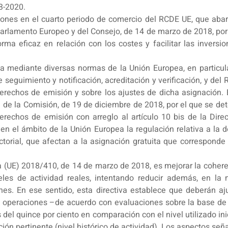
3-2020.
siones en el cuarto periodo de comercio del RCDE UE, que aba
arlamento Europeo y del Consejo, de 14 de marzo de 2018, por
rma eficaz en relación con los costes y facilitar las invers
da mediante diversas normas de la Unión Europea, en particul
seguimiento y notificación, acreditación y verificación, y del 
derechos de emisión y sobre los ajustes de dicha asignación. 
de la Comisión, de 19 de diciembre de 2018, por el que se det
derechos de emisión con arreglo al artículo 10 bis de la Dir
n el ámbito de la Unión Europea la regulación relativa a la d
ctorial, que afectan a la asignación gratuita que corresponde
va (UE) 2018/410, de 14 de marzo de 2018, es mejorar la cohere
veles de actividad reales, intentando reducir además, en la
iones. En ese sentido, esta directiva establece que deberán 
s operaciones –de acuerdo con evaluaciones sobre la base de
l quince por ciento en comparación con el nivel utilizado ini
ión pertinente (nivel histórico de actividad). Los aspectos se