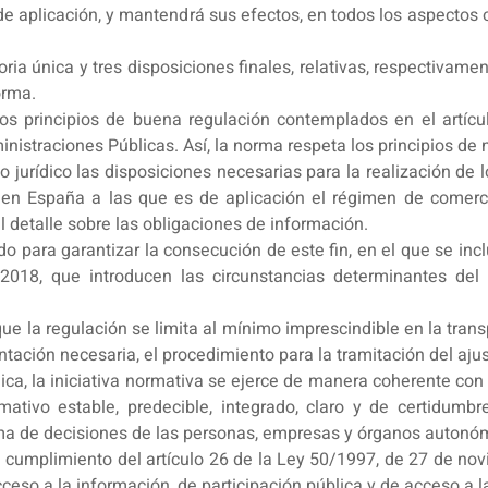
e aplicación, y mantendrá sus efectos, en todos los aspectos 
a única y tres disposiciones finales, relativas, respectivament
orma.
los principios de buena regulación contemplados en el artíc
straciones Públicas. Así, la norma respeta los principios de n
 jurídico las disposiciones necesarias para la realización de 
as en España a las que es de aplicación el régimen de comer
 detalle sobre las obligaciones de información.
o para garantizar la consecución de este fin, en el que se incl
018, que introducen las circunstancias determinantes del 
ue la regulación se limita al mínimo imprescindible en la trans
entación necesaria, el procedimiento para la tramitación del aj
ídica, la iniciativa normativa se ejerce de manera coherente con
tivo estable, predecible, integrado, claro y de certidumbr
toma de decisiones de las personas, empresas y órganos autonó
en cumplimiento del artículo 26 de la Ley 50/1997, de 27 de nov
acceso a la información, de participación pública y de acceso a 