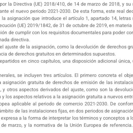
or la Directiva (UE) 2018/410, de 14 de marzo de 2018, y su no
nte el nuevo periodo 2021-2030. De esta forma, este real dec
de la asignación que introduce el artículo 1, apartado 14, letras
cución (UE) 2019/1842, de 31 de octubre de 2019, en materia 
ión de cumplir con los requisitos documentales para poder conc
nada directiva.
del ajuste de la asignación, como la devolución de derechos g
encia de derechos gratuitos en determinados supuestos.
 repartidos en cinco capítulos, una disposición adicional única,
enerales, se incluyen tres artículos. El primero concreta el ob
a asignación gratuita de derechos de emisión de las instalaci
n, y otros aspectos derivados del ajuste, como son la devoluc
y los aspectos relativos a la asignación gratuita a nuevos entr
opea aplicable al periodo de comercio 2021-2030. De confor
mbito de las instalaciones fijas, en dos periodos de asignació
 expresa a la forma de interpretar los términos y conceptos a l
 de marzo, y la normativa de la Unión Europea de referencia. 