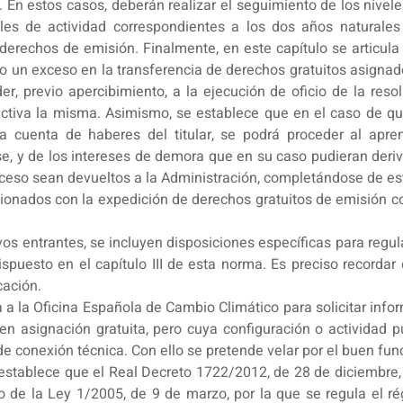
 En estos casos, deberán realizar el seguimiento de los niveles
eles de actividad correspondientes a los dos años naturales 
 derechos de emisión. Finalmente, en este capítulo se articul
 un exceso en la transferencia de derechos gratuitos asignados
r, previo apercibimiento, a la ejecución de oficio de la res
fectiva la misma. Asimismo, se establece que en el caso de q
 la cuenta de haberes del titular, se podrá proceder al apre
, y de los intereses de demora que en su caso pudieran deriva
ceso sean devueltos a la Administración, completándose de est
acionados con la expedición de derechos gratuitos de emisión
os entrantes, se incluyen disposiciones específicas para regula
spuesto en el capítulo III de esta norma. Es preciso recordar
cación.
ta a la Oficina Española de Cambio Climático para solicitar inf
 asignación gratuita, pero cuya configuración o actividad p
de conexión técnica. Con ello se pretende velar por el buen f
 establece que el Real Decreto 1722/2012, de 28 de diciembre, p
 de la Ley 1/2005, de 9 de marzo, por la que se regula el 