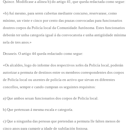
Quince. Modifícase a alínea b) do artigo 41, que queda redactada como segue:
«b) Así mesmo, para seren cubertas mediante concurso, reservarase, como
mínimo, un vinte e cinco por cento das prazas convocadas para funcionarios
doutros corpos da Policía local da Comunidade Autónoma. Estes funcionarios
deberán ter unha categoría igual á da convocatoria e unha antigüidade mínima
nela de tres anos.»
Dezaseis. O artigo 44 queda redactado como segue:
«Os alcaldes, logo do informe dos respectivos xefes da Policía local, poderán
autorizar a permuta de destinos entre os membros correspondentes dos corpos
de Policía local ou axentes de policía en activo que sirvan en diferentes
concellos, sempre e cando cumpran os seguintes requisitos:
a) Que ambos sexan funcionarios dos corpos de Policía local.
b) Que pertenzan á mesma escala e categoría.
c) Que a ningunha das persoas que pretendan a permuta lle falten menos de
cinco anos para cumprir a idade de xubilación forzosa.