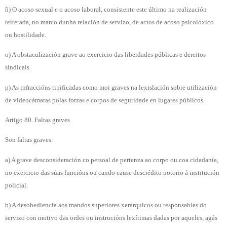
ñ) O acoso sexual e o acoso laboral, consistente este último na realización
reiterada, no marco dunha relación de servizo, de actos de acoso psicolóxico
ou hostilidade.
o) A obstaculización grave ao exercicio das liberdades públicas e dereitos
sindicais.
p) As infraccións tipificadas como moi graves na lexislación sobre utilización
de videocámaras polas forzas e corpos de seguridade en lugares públicos.
Artigo 80. Faltas graves
Son faltas graves:
a) A grave desconsideración co persoal de pertenza ao corpo ou coa cidadanía,
no exercicio das súas funcións ou cando cause descrédito notorio á institución
policial.
b) A desobediencia aos mandos superiores xerárquicos ou responsables do
servizo con motivo das ordes ou instrucións lexítimas dadas por aqueles, agás