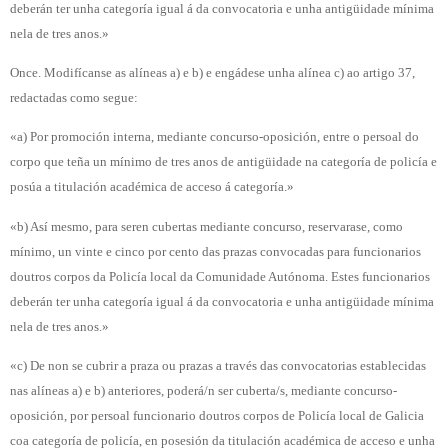
deberán ter unha categoría igual á da convocatoria e unha antigüidade mínima
nela de tres anos.»
Once. Modifícanse as alíneas a) e b) e engádese unha alínea c) ao artigo 37,
redactadas como segue:
«a) Por promoción interna, mediante concurso-oposición, entre o persoal do
corpo que teña un mínimo de tres anos de antigüidade na categoría de policía e
posúa a titulación académica de acceso á categoría.»
«b) Así mesmo, para seren cubertas mediante concurso, reservarase, como
mínimo, un vinte e cinco por cento das prazas convocadas para funcionarios
doutros corpos da Policía local da Comunidade Autónoma. Estes funcionarios
deberán ter unha categoría igual á da convocatoria e unha antigüidade mínima
nela de tres anos.»
«c) De non se cubrir a praza ou prazas a través das convocatorias establecidas
nas alíneas a) e b) anteriores, poderá/n ser cuberta/s, mediante concurso-
oposición, por persoal funcionario doutros corpos de Policía local de Galicia
coa categoría de policía, en posesión da titulación académica de acceso e unha