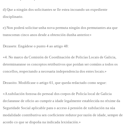
d) Que a ningún dos solicitantes se lle estea incoando un expediente
disciplinario.
e) Non poderá solicitar unha nova permuta ningún dos permutantes ata que
transcorran cinco anos desde a obtención dunha anterior.»
Dezasete. Engádese o punto 4 ao artigo 48:
«4. No marco da Comisión de Coordinación de Policías Locais de Galicia,
determinaranse os conceptos retributivos que poidan ser comúns a todos os
concellos, respectando a necesaria independencia dos entes locais.»
Dezaoito. Modifícase o artigo 61, que queda redactado como segue:
«A xubilación forzosa do persoal dos corpos de Policía local de Galicia
declararase de oficio ao cumprir a idade legalmente establecida no réxime da
Seguridade Social aplicable para o acceso á pensión de xubilación na súa
modalidade contributiva sen coeficiente redutor por razón de idade, sempre de
acordo co que se dispoña na indicada lexislación.»