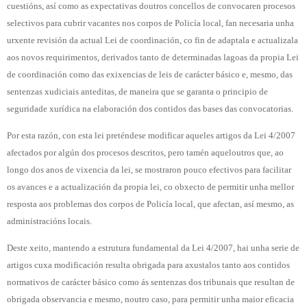
cuestións, así como as expectativas doutros concellos de convocaren procesos
selectivos para cubrir vacantes nos corpos de Policía local, fan necesaria unha
urxente revisión da actual Lei de coordinación, co fin de adaptala e actualizala
aos novos requirimentos, derivados tanto de determinadas lagoas da propia Lei
de coordinación como das exixencias de leis de carácter básico e, mesmo, das
sentenzas xudiciais anteditas, de maneira que se garanta o principio de
seguridade xurídica na elaboración dos contidos das bases das convocatorias.
Por esta razón, con esta lei preténdese modificar aqueles artigos da Lei 4/2007
afectados por algún dos procesos descritos, pero tamén aqueloutros que, ao
longo dos anos de vixencia da lei, se mostraron pouco efectivos para facilitar
os avances e a actualización da propia lei, co obxecto de permitir unha mellor
resposta aos problemas dos corpos de Policía local, que afectan, así mesmo, as
administracións locais.
Deste xeito, mantendo a estrutura fundamental da Lei 4/2007, hai unha serie de
artigos cuxa modificación resulta obrigada para axustalos tanto aos contidos
normativos de carácter básico como ás sentenzas dos tribunais que resultan de
obrigada observancia e mesmo, noutro caso, para permitir unha maior eficacia