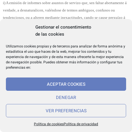
i) A emisión de informes sobre asuntos de servizo que, sen faltar abertamente á
verdade, a desnaturalicen, valéndose de termos ambiguos, confusos ou
tendenciosos, ou a alteren mediante inexactitudes, cando se cause prexuízo á
Administración ou á cidadanía, sempre que o feito non constitúa delito ou falta
Gestionar el consentimiento
moi grave.
de las cookies
j) A intervención nun procedemento administrativo cando concorra algunha
Utilizamos cookies propias y de terceros para analizar de forma anónima y
estadística el uso que haces de la web, mejorar los contenidos y tu
das causas legais de abstención.
experiencia de navegación y de esta manera ofrecerte la mejor experiencia
de navegación posible. Puedes obtener más información y configurar tus
k) Non portar durante o servizo o uniforme regulamentario, cando o seu uso
preferencias en:
sexa preceptivo, os distintivos da categoría ou cargo, a arma regulamentaria ou
os medios de protección ou acción que se determinen, sempre que non medie
ACEPTAR COOKIES
autorización en contrario.
DENEGAR
l) Exhibir armas sen causa que o xustifique, así como utilizalas en acto de
servizo ou fóra del infrinxindo as normas que regulan o seu emprego.
VER PREFERENCIAS
m) Dar lugar ao extravío, perda ou subtracción por neglixencia inescusable dos
distintivos de identificación ou da arma regulamentaria.
Política de cookies
Política de privacidad