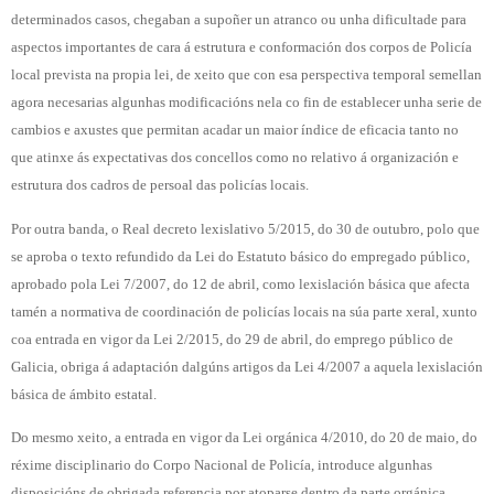
determinados casos, chegaban a supoñer un atranco ou unha dificultade para
aspectos importantes de cara á estrutura e conformación dos corpos de Policía
local prevista na propia lei, de xeito que con esa perspectiva temporal semellan
agora necesarias algunhas modificacións nela co fin de establecer unha serie de
cambios e axustes que permitan acadar un maior índice de eficacia tanto no
que atinxe ás expectativas dos concellos como no relativo á organización e
estrutura dos cadros de persoal das policías locais.
Por outra banda, o Real decreto lexislativo 5/2015, do 30 de outubro, polo que
se aproba o texto refundido da Lei do Estatuto básico do empregado público,
aprobado pola Lei 7/2007, do 12 de abril, como lexislación básica que afecta
tamén a normativa de coordinación de policías locais na súa parte xeral, xunto
coa entrada en vigor da Lei 2/2015, do 29 de abril, do emprego público de
Galicia, obriga á adaptación dalgúns artigos da Lei 4/2007 a aquela lexislación
básica de ámbito estatal.
Do mesmo xeito, a entrada en vigor da Lei orgánica 4/2010, do 20 de maio, do
réxime disciplinario do Corpo Nacional de Policía, introduce algunhas
disposicións de obrigada referencia por atoparse dentro da parte orgánica