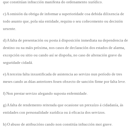
que constitúan infracción manifesta do ordenamento xurídico.
c) A omisión da obriga de informar a superioridade coa debida dilixencia de
todo asunto que, pola súa entidade, requira o seu coñecemento ou decisión
urxente.
d) A falta de presentación ou posta á disposición inmediata na dependencia de
destino ou na máis próxima, nos casos de declaración dos estados de alarma,
excepción ou sitio ou cando así se dispoña, no caso de alteración grave da
seguridade cidadá.
e) A terceira falta inxustificada de asistencia ao servizo nun período de tres
meses cando as dúas anteriores fosen obxecto de sanción firme por falta leve.
f) Non prestar servizo alegando suposta enfermidade.
g) A falta de rendemento reiterada que ocasione un prexuízo á cidadanía, ás
entidades con personalidade xurídica ou á eficacia dos servizos.
h) O abuso de atribucións cando non constitúa infracción moi grave.