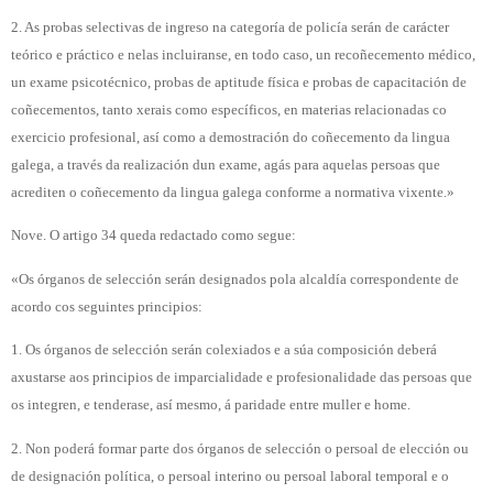
2. As probas selectivas de ingreso na categoría de policía serán de carácter
teórico e práctico e nelas incluiranse, en todo caso, un recoñecemento médico,
un exame psicotécnico, probas de aptitude física e probas de capacitación de
coñecementos, tanto xerais como específicos, en materias relacionadas co
exercicio profesional, así como a demostración do coñecemento da lingua
galega, a través da realización dun exame, agás para aquelas persoas que
acrediten o coñecemento da lingua galega conforme a normativa vixente.»
Nove. O artigo 34 queda redactado como segue:
«Os órganos de selección serán designados pola alcaldía correspondente de
acordo cos seguintes principios:
1. Os órganos de selección serán colexiados e a súa composición deberá
axustarse aos principios de imparcialidade e profesionalidade das persoas que
os integren, e tenderase, así mesmo, á paridade entre muller e home.
2. Non poderá formar parte dos órganos de selección o persoal de elección ou
de designación política, o persoal interino ou persoal laboral temporal e o