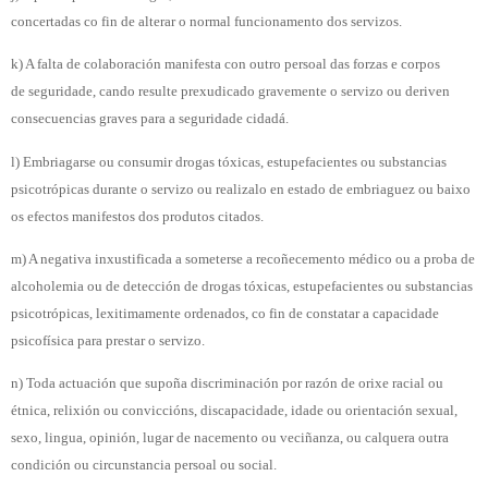
concertadas co fin de alterar o normal funcionamento dos servizos.
k) A falta de colaboración manifesta con outro persoal das forzas e corpos
de seguridade, cando resulte prexudicado gravemente o servizo ou deriven
consecuencias graves para a seguridade cidadá.
l) Embriagarse ou consumir drogas tóxicas, estupefacientes ou substancias
psicotrópicas durante o servizo ou realizalo en estado de embriaguez ou baixo
os efectos manifestos dos produtos citados.
m) A negativa inxustificada a someterse a recoñecemento médico ou a proba de
alcoholemia ou de detección de drogas tóxicas, estupefacientes ou substancias
psicotrópicas, lexitimamente ordenados, co fin de constatar a capacidade
psicofísica para prestar o servizo.
n) Toda actuación que supoña discriminación por razón de orixe racial ou
étnica, relixión ou conviccións, discapacidade, idade ou orientación sexual,
sexo, lingua, opinión, lugar de nacemento ou veciñanza, ou calquera outra
condición ou circunstancia persoal ou social.