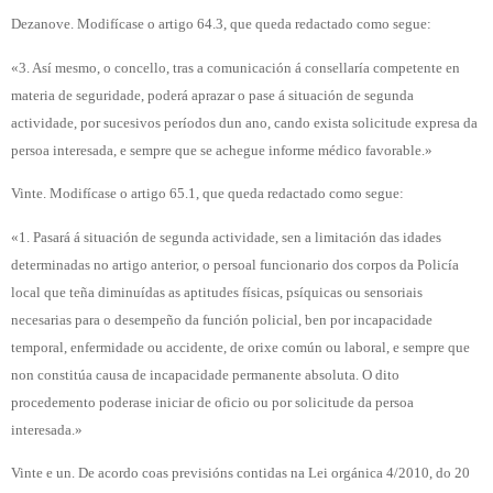
Dezanove. Modifícase o artigo 64.3, que queda redactado como segue:
«3. Así mesmo, o concello, tras a comunicación á consellaría competente en
materia de seguridade, poderá aprazar o pase á situación de segunda
actividade, por sucesivos períodos dun ano, cando exista solicitude expresa da
persoa interesada, e sempre que se achegue informe médico favorable.»
Vinte. Modifícase o artigo 65.1, que queda redactado como segue:
«1. Pasará á situación de segunda actividade, sen a limitación das idades
determinadas no artigo anterior, o persoal funcionario dos corpos da Policía
local que teña diminuídas as aptitudes físicas, psíquicas ou sensoriais
necesarias para o desempeño da función policial, ben por incapacidade
temporal, enfermidade ou accidente, de orixe común ou laboral, e sempre que
non constitúa causa de incapacidade permanente absoluta. O dito
procedemento poderase iniciar de oficio ou por solicitude da persoa
interesada.»
Vinte e un. De acordo coas previsións contidas na Lei orgánica 4/2010, do 20