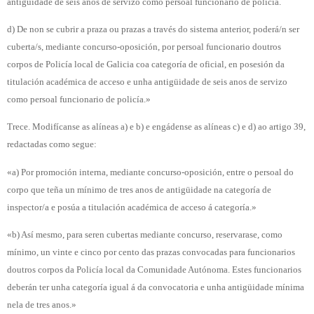
antigüidade de seis anos de servizo como persoal funcionario de policía.
d) De non se cubrir a praza ou prazas a través do sistema anterior, poderá/n ser
cuberta/s, mediante concurso-oposición, por persoal funcionario doutros
corpos de Policía local de Galicia coa categoría de oficial, en posesión da
titulación académica de acceso e unha antigüidade de seis anos de servizo
como persoal funcionario de policía.»
Trece. Modifícanse as alíneas a) e b) e engádense as alíneas c) e d) ao artigo 39,
redactadas como segue:
«a) Por promoción interna, mediante concurso-oposición, entre o persoal do
corpo que teña un mínimo de tres anos de antigüidade na categoría de
inspector/a e posúa a titulación académica de acceso á categoría.»
«b) Así mesmo, para seren cubertas mediante concurso, reservarase, como
mínimo, un vinte e cinco por cento das prazas convocadas para funcionarios
doutros corpos da Policía local da Comunidade Autónoma. Estes funcionarios
deberán ter unha categoría igual á da convocatoria e unha antigüidade mínima
nela de tres anos.»