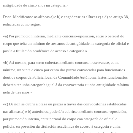
antigüidade de cinco anos na categoría.»
Doce. Modifícanse as alíneas a) e b) e engádense as alíneas c) e d) ao artigo 38,
redactadas como segue:
«a) Por promoción interna, mediante concurso-oposición, entre o persoal do
corpo que teña un mínimo de tres anos de antigüidade na categoría de oficial e
posúa a titulación académica de acceso á categoría.»
«b) Así mesmo, para seren cubertas mediante concurso, reservarase, como
mínimo, un vinte e cinco por cento das prazas convocadas para funcionarios
doutros corpos da Policía local da Comunidade Autónoma. Estes funcionarios
deberán ter unha categoría igual á da convocatoria e unha antigüidade mínima
nela de tres anos.»
«c) De non se cubrir a praza ou prazas a través das convocatorias establecidas
nas alíneas a) e b) anteriores, poderá/n cubrirse mediante concurso-oposición,
por promoción interna, entre persoal do corpo coa categoría de oficial e
policía, en posesión da titulación académica de acceso á categoría e unha