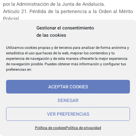
por la Administración de la Junta de Andalucía.
Artículo 21. Pérdida de la pertenencia a la Orden al Mérito
Policial.
1. El personal perteneciente a la Unidad del Cuerpo
Gestionar el consentimiento
Nacional de Policía Adscrita a la Comunidad Autónoma de
de las cookies
Andalucía que, por sentencia o resolución administrativa
firme, resulte separado del servicio o suspendido por tres o
Utilizamos cookies propias y de terceros para analizar de forma anónima y
estadística el uso que haces de la web, mejorar los contenidos y tu
más años, será dado de baja en el registro de
experiencia de navegación y de esta manera ofrecerte la mejor experiencia
condecoraciones y distinciones y perderá los derechos y
de navegación posible. Puedes obtener más información y configurar tus
honores a que se refiere el artículo 20 del presente decreto.
preferencias en:
A tal fin, la Jefatura de dicha Unidad se verá obligada a
poner en conocimiento del órgano directivo competente en
ACEPTAR COOKIES
materia de interior competente los extremos de condena o
sanción señalados en el párrafo anterior.
DENEGAR
2. A estos efectos se instruirá un procedimiento iniciado de
oficio por el órgano directivo competente en materia de
VER PREFERENCIAS
interior, que se sustanciará de igual forma que el
procedimiento de concesión, y de acuerdo con lo dispuesto
Política de cookies
Política de privacidad
en la Ley 39/2015, de 1 de octubre, recibiendo en audiencia