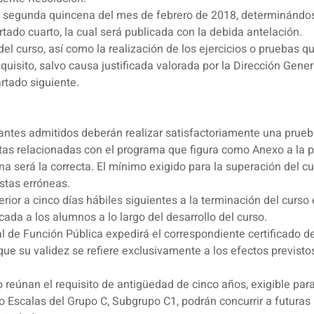
e la segunda quincena del mes de febrero de 2018, determinándose
rtado cuarto, la cual será publicada con la debida antelación.
del curso, así como la realización de los ejercicios o pruebas qu
uisito, salvo causa justificada valorada por la Dirección Gener
artado siguiente.
irantes admitidos deberán realizar satisfactoriamente una prueb
untas relacionadas con el programa que figura como Anexo a la 
na será la correcta. El mínimo exigido para la superación del c
stas erróneas.
rior a cinco días hábiles siguientes a la terminación del curso
da a los alumnos a lo largo del desarrollo del curso.
al de Función Pública expedirá el correspondiente certificado d
e su validez se refiere exclusivamente a los efectos previsto
o reúnan el requisito de antigüedad de cinco años, exigible para
o Escalas del Grupo C, Subgrupo C1, podrán concurrir a futuras