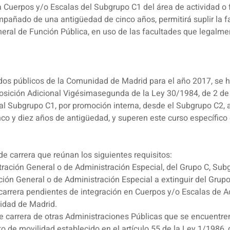
 Cuerpos y/o Escalas del Subgrupo C1 del área de actividad o f
pañado de una antigüedad de cinco años, permitirá suplir la fal
eral de Función Pública, en uso de las facultades que legalmen
os públicos de la Comunidad de Madrid para el año 2017, se ha
sposición Adicional Vigésimasegunda de la Ley 30/1984, de 2 d
o al Subgrupo C1, por promoción interna, desde el Subgrupo C2,
inco y diez años de antigüedad, y superen este curso específico
 de carrera que reúnan los siguientes requisitos:
ración General o de Administración Especial, del Grupo C, Sub
ión General o de Administración Especial a extinguir del Grup
 carrera pendientes de integración en Cuerpos y/o Escalas de 
nidad de Madrid.
de carrera de otras Administraciones Públicas que se encuentre
de movilidad establecido en el artículo 55 de la Ley 1/1986, d