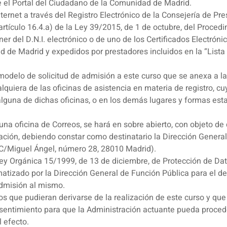
e el Portal del Ciudadano de la Comunidad de Madrid.
Internet a través del Registro Electrónico de la Consejería de Pr
 artículo 16.4.a) de la Ley 39/2015, de 1 de octubre, del Proce
er del D.N.I. electrónico o de uno de los Certificados Electróni
d de Madrid y expedidos por prestadores incluidos en la “Lista
odelo de solicitud de admisión a este curso que se anexa a la
quiera de las oficinas de asistencia en materia de registro, cu
guna de dichas oficinas, o en los demás lugares y formas establ
 una oficina de Correos, se hará en sobre abierto, con objeto de
cación, debiendo constar como destinatario la Dirección Genera
 (C/Miguel Ángel, número 28, 28010 Madrid).
 Ley Orgánica 15/1999, de 13 de diciembre, de Protección de Da
matizado por la Dirección General de Función Pública para el de
admisión al mismo.
ctos que pudieran derivarse de la realización de este curso y qu
onsentimiento para que la Administración actuante pueda proced
l efecto.