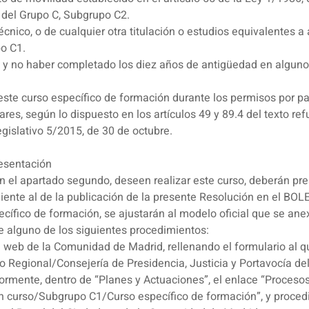
 del Grupo C, Subgrupo C2.
 Técnico, o de cualquier otra titulación o estudios equivalentes a
po C1.
y no haber completado los diez años de antigüedad en alguno 
este curso específico de formación durante los permisos por p
res, según lo dispuesto en los artículos 49 y 89.4 del texto ref
islativo 5/2015, de 30 de octubre.
resentación
n el apartado segundo, deseen realizar este curso, deberán pres
siguiente al de la publicación de la presente Resolución en e
pecífico de formación, se ajustarán al modelo oficial que se an
e alguno de los siguientes procedimientos:
na web de la Comunidad de Madrid, rellenando el formulario al 
 Regional/Consejería de Presidencia, Justicia y Portavocía del
iormente, dentro de “Planes y Actuaciones”, el enlace “Proceso
n curso/Subgrupo C1/Curso específico de formación”, y procedi