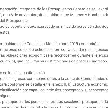
cumentación integrante de los Presupuestos Generales se llevar
010, de 18 de noviembre, de Igualdad entre Mujeres y Hombres d
 del Presupuesto.
ad de cuenta el euro, expresado en miles de euros con dos de
uestos
Comunidades de Castilla-La Mancha para 2019 contendrán:
timaciones de los derechos económicos a liquidar en el ejercici
las obligaciones económicas a reconocer en durante el ejercici
tículo 2.b), que incluirán sus estimaciones de gastos e ingresos.
o se indica a continuación:
ones los ingresos correspondientes a la Junta de Comunidades 
lizará conforme se detalla en el anexo II. b) Estructura económ
asificación por capítulos, artículos, conceptos y subconceptos,
sigue:
itos presupuestarios por secciones. Las secciones presupuestar
Comunidades de Castilla-La Mancha. Las secciones presupuesta