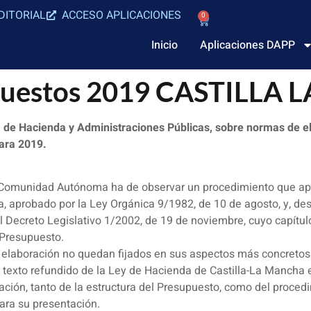
DITORIAL
ACCESO APLICACIONES
0
Inicio
Aplicaciones DAPP
upuestos 2019 CASTILLA
 de Hacienda y Administraciones Públicas, sobre normas de e
ara 2019.
a Comunidad Autónoma ha de observar un procedimiento que apa
 aprobado por la Ley Orgánica 9/1982, de 10 de agosto, y, desa
ecreto Legislativo 1/2002, de 19 de noviembre, cuyo capítulo I 
 Presupuesto.
 de elaboración no quedan fijados en sus aspectos más concret
io texto refundido de la Ley de Hacienda de Castilla-La Mancha 
ción, tanto de la estructura del Presupuesto, como del proced
ara su presentación.