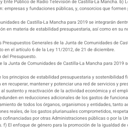
 y Ente Público de Radio Televisión de Castilla-La Mancha. b) 
n: empresas y fundaciones públicas, y, consorcios que formen p
unidades de Castilla-La Mancha para 2019 se integrarán dent
ión en materia de estabilidad presupuestaria, así como en su n
 los Presupuestos Generales de la Junta de Comunidades de Cast
to en el artículo 6 de la Ley 11/2012, de 21 de diciembre.
ón del Presupuesto.
e la Junta de Comunidades de Castilla-La Mancha para 2019 se
 los principios de estabilidad presupuestaria y sostenibilidad f
a en recuperar, mantener y potenciar una red de servicios y pre
ir al sustento y reactivación de la actividad económica y el emp
e redunden en reducciones adicionales de los gastos de funcion
namiento de todos los órganos, organismos y entidades, tanto a
ones reales, de los gastos plurianuales comprometidos, respet
s cofinanciadas por otras Administraciones públicas o por la U
s. f) El enfoque de género para la promoción de la igualdad d