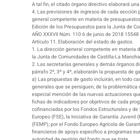
A tal fin, el citado órgano directivo elaborará u
4. Las previsiones de ingresos de cada sección 
general competente en materia de presupuestos 
Edición de los Presupuestos para la Junta de C
AÑO XXXVII Núm. 110 6 de junio de 2018 15548
Artículo 11. Elaboración del estado de gastos.
1. La dirección general competente en materia 
la Junta de Comunidades de Castilla-La Mancha
2. Las secretarías generales y demás órganos dir
párrafo 2º, 3º y 4º, elaborarán la propuesta de 
a) Las propuestas de gasto incluirán, en todo ca
generales que se persiguen, de la problemática 
especial mención de las nuevas actuaciones que 
fichas de indicadores por objetivos de cada pr
cofinanciadas por los Fondos Estructurales y de 
Europeo (FSE), la Iniciativa de Garantía Juvenil
(FEMP); por el Fondo Europeo Agrícola de Garant
financieros de apoyo específico a programas eur
autoridad de gestión del fondo que se trate.