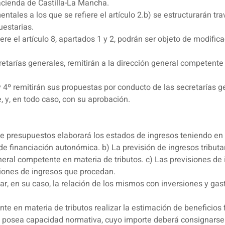
Hacienda de Castilla-La Mancha.
entales a los que se refiere el artículo 2.b) se estructurarán tr
uestarias.
ere el artículo 8, apartados 1 y 2, podrán ser objeto de modific
secretarías generales, remitirán a la dirección general compete
y 4º remitirán sus propuestas por conducto de las secretarías g
 y, en todo caso, con su aprobación.
de presupuestos elaborará los estados de ingresos teniendo en
e financiación autonómica. b) La previsión de ingresos tributar
eral competente en materia de tributos. c) Las previsiones de 
iones de ingresos que procedan.
car, en su caso, la relación de los mismos con inversiones y gas
te en materia de tributos realizar la estimación de beneficios f
 posea capacidad normativa, cuyo importe deberá consignarse