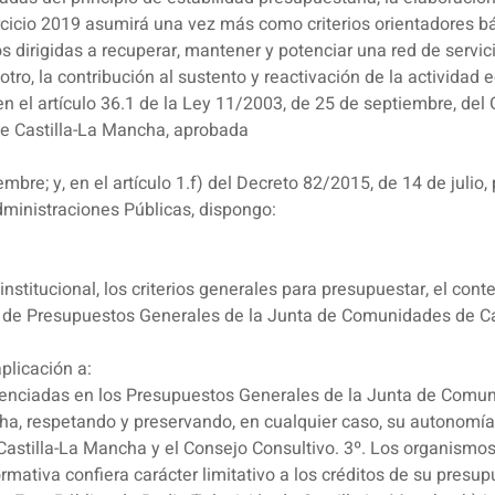
icio 2019 asumirá una vez más como criterios orientadores bási
 dirigidas a recuperar, mantener y potenciar una red de servic
otro, la contribución al sustento y reactivación de la activida
n el artículo 36.1 de la Ley 11/2003, de 25 de septiembre, del 
de Castilla-La Mancha, aprobada
mbre; y, en el artículo 1.f) del Decreto 82/2015, de 14 de julio,
ministraciones Públicas, dispongo:
institucional, los criterios generales para presupuestar, el cont
y de Presupuestos Generales de la Junta de Comunidades de Ca
plicación a:
renciadas en los Presupuestos Generales de la Junta de Comun
ha, respetando y preservando, en cualquier caso, su autonomía 
astilla-La Mancha y el Consejo Consultivo. 3º. Los organismo
ativa confiera carácter limitativo a los créditos de su presup