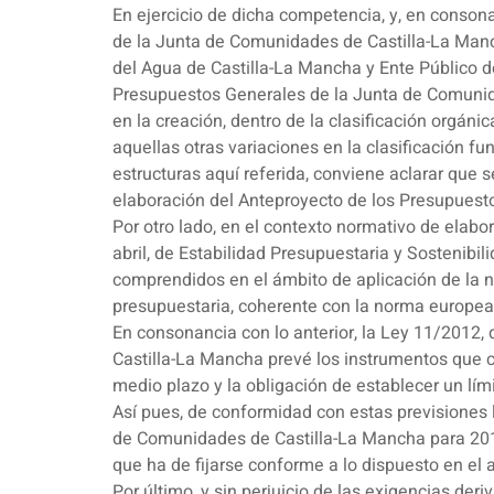
En ejercicio de dicha competencia, y, en consona
de la Junta de Comunidades de Castilla-La Mancha
del Agua de Castilla-La Mancha y Ente Público d
Presupuestos Generales de la Junta de Comunida
en la creación, dentro de la clasificación orgán
aquellas otras variaciones en la clasificación f
estructuras aquí referida, conviene aclarar que s
elaboración del Anteproyecto de los Presupuesto
Por otro lado, en el contexto normativo de elabo
abril, de Estabilidad Presupuestaria y Sostenibil
comprendidos en el ámbito de aplicación de la 
presupuestaria, coherente con la norma europea
En consonancia con lo anterior, la Ley 11/2012,
Castilla-La Mancha prevé los instrumentos que co
medio plazo y la obligación de establecer un lími
Así pues, de conformidad con estas previsiones 
de Comunidades de Castilla-La Mancha para 2019
que ha de fijarse conforme a lo dispuesto en el 
Por último, y sin perjuicio de las exigencias der