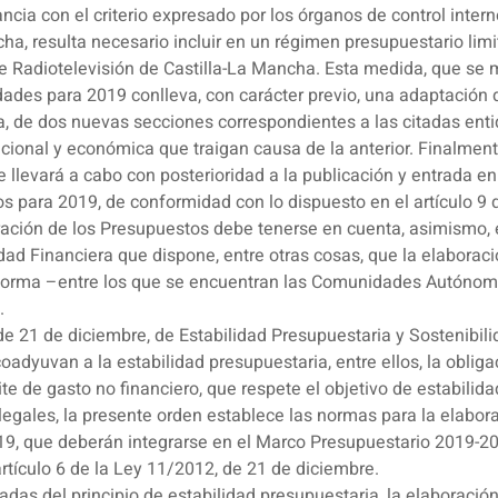
ncia con el criterio expresado por los órganos de control inter
, resulta necesario incluir en un régimen presupuestario limit
e Radiotelevisión de Castilla-La Mancha. Esta medida, que se m
des para 2019 conlleva, con carácter previo, una adaptación d
ica, de dos nuevas secciones correspondientes a las citadas ent
uncional y económica que traigan causa de la anterior. Finalment
e llevará a cabo con posterioridad a la publicación y entrada en
s para 2019, de conformidad con lo dispuesto en el artículo 9 
ración de los Presupuestos debe tenerse en cuenta, asimismo, e
idad Financiera que dispone, entre otras cosas, que la elaborac
norma –entre los que se encuentran las Comunidades Autónomas
.
 de 21 de diciembre, de Estabilidad Presupuestaria y Sostenibi
adyuvan a la estabilidad presupuestaria, entre ellos, la oblig
te de gasto no financiero, que respete el objetivo de estabilida
legales, la presente orden establece las normas para la elabor
, que deberán integrarse en el Marco Presupuestario 2019-2021
artículo 6 de la Ley 11/2012, de 21 de diciembre.
ivadas del principio de estabilidad presupuestaria, la elaboraci