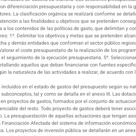
on diferenciación presupuestaria y con responsabilidad en la 
es. La clasificación orgánica se realizará conforme se detalla 
atención a las finalidades u objetivos que se pretenden conseg
 los contenidos de las políticas de gasto, que delimitan y con
res: 1º. Delimitar los objetivos y metas que se pretenden alcanz
a y demás entidades que conforman el sector público regional. 
Valorar el coste presupuestario de la realización de los program
 el seguimiento de la ejecución presupuestaria. 5º. Seleccionar
detallando aquellos que deban financiarse con fuentes específ
n la naturaleza de las actividades a realizar, de acuerdo con la
s incluidos en el estado de gastos del presupuesto según su n
y subconceptos, tal y como se detalla en el anexo III. Las dotaci
en proyectos de gastos, formados por el conjunto de actuacio
renciable del resto. Todo proyecto de gastos deberá tener asoc
to. La presupuestación de aquellas actuaciones que tengan aso
n Financiación Afectada del sistema de información económico-fi
ica. Los proyectos de inversión pública se detallarán en un anex