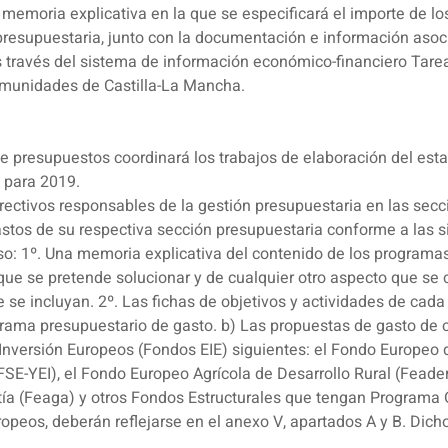
na memoria explicativa en la que se especificará el importe de lo
presupuestaria, junto con la documentación e información asoci
través del sistema de información económico-financiero Tarea
omunidades de Castilla-La Mancha.
de presupuestos coordinará los trabajos de elaboración del es
 para 2019.
ectivos responsables de la gestión presupuestaria en las seccio
gastos de su respectiva sección presupuestaria conforme a las s
so: 1º. Una memoria explicativa del contenido de los programas
que se pretende solucionar y de cualquier otro aspecto que se
se incluyan. 2º. Las fichas de objetivos y actividades de cada
ograma presupuestario de gasto. b) Las propuestas de gasto de
Inversión Europeos (Fondos EIE) siguientes: el Fondo Europeo d
 (FSE-YEI), el Fondo Europeo Agrícola de Desarrollo Rural (Fead
ía (Feaga) y otros Fondos Estructurales que tengan Programa O
opeos, deberán reflejarse en el anexo V, apartados A y B. Dic