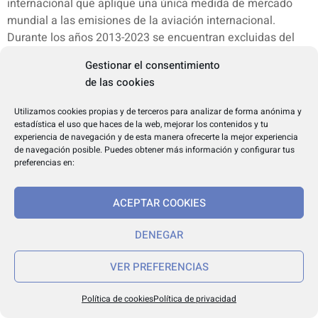
internacional que aplique una única medida de mercado
mundial a las emisiones de la aviación internacional.
Durante los años 2013-2023 se encuentran excluidas del
ámbito de aplicación del RCDE UE determinadas rutas a las
Gestionar el consentimiento
que hace referencia expresa la disposición transitoria
de las cookies
tercera, respecto de las cuales los operadores aéreos no
tienen, por tanto, obligaciones de seguimiento, notificación
Utilizamos cookies propias y de terceros para analizar de forma anónima y
y entrega de derechos de emisión. Ello no obsta a que los
estadística el uso que haces de la web, mejorar los contenidos y tu
experiencia de navegación y de esta manera ofrecerte la mejor experiencia
operadores aéreos incluidos en el RCDE UE puedan estar
de navegación posible. Puedes obtener más información y configurar tus
sujetos a obligaciones adicionales que se introduzcan en la
preferencias en:
normativa nacional o de la Unión Europea para la aplicación
del instrumento de mercado global en el marco de la
ACEPTAR COOKIES
Organización de Aviación Civil Internacional. En este
sentido, la Comisión Europea está facultada para adoptar
DENEGAR
actos delegados en lo que respecta al seguimiento,
notificación y verificación adecuados de las emisiones de la
VER PREFERENCIAS
aviación internacional, a efectos de la aplicación del
mencionado instrumento de mercado global. Se añaden,
Política de cookies
Política de privacidad
además, novedades que permiten a los operadores aéreos