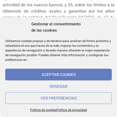
actividad de los nuevos bancos, y 35, sobre los límites a la
obtención de créditos, avales y garantías por los altos
cargos de la entidad, del Real Decreto 84/2015, de 13 de
febrero, por el que se desarrolla la Ley 10/2014, de 26 de
Gestionar el consentimiento
junio, de ordenación, supervisión y solvencia de entidades
de las cookies
de crédito.
Utilizamos cookies propias y de terceros para analizar de forma anónima y
e) La Ley 11/2015, de 18 de junio, de recuperación y
estadística el uso que haces de la web, mejorar los contenidos y tu
resolución de entidades de crédito y empresas de servicios
experiencia de navegación y de esta manera ofrecerte la mejor experiencia
de inversión, sin perjuicio de lo previsto en su disposición
de navegación posible. Puedes obtener más información y configurar tus
preferencias en:
adicional novena.
3. Supletoriamente, los establecimientos financieros de
crédito se regirán por las normas de solvencia y conducta
ACEPTAR COOKIES
aplicables a la actividad de las entidades de crédito, sin
perjuicio de las exclusiones incluidas en el apartado
DENEGAR
anterior.
VER PREFERENCIAS
TÍTULO I
Requisitos de actividad
Política de cookies
Política de privacidad
CAPÍTULO I