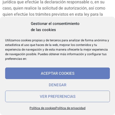
jurídica que efectúe la declaración responsable o, en su
caso, quien realice la solicitud de autorización, así como
quien efectúe los trámites previstos en esta ley para la
celebración de un espectáculo público o actividad
Gestionar el consentimiento
recreativa o actividad sociocultural.
de las cookies
En defecto de lo previsto en el apartado anterior, se
Utilizamos cookies propias y de terceros para analizar de forma anónima y
entenderá que es titular o prestador quien convoque o dé a
estadística el uso que haces de la web, mejorar los contenidos y tu
conocer la celebración de un espectáculo público o
experiencia de navegación y de esta manera ofrecerte la mejor experiencia
de navegación posible. Puedes obtener más información y configurar tus
actividad recreativa o actividad sociocultural o, en su caso,
preferencias en:
quien obtenga o reciba ingresos por venta de entradas para
los mismos.»
ACEPTAR COOKIES
Artículo 20. Modificación del artículo 29 de la Ley 14/2010
DENEGAR
1. Se modifica el apartado 6, letra e, 1.º, del artículo 29 de la
Ley 14/2010, que pasa a tener el siguiente texto:
VER PREFERENCIAS
«e) En su caso:
Política de cookies
Política de privacidad
1.º Observar las medidas previstas en esta ley en cuanto a