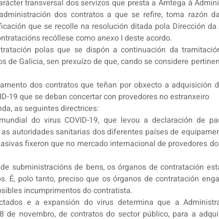
arácter transversal dos servizos que presta a Amtega á Admin
dministración dos contratos a que se refire, toma razón d
ficación que se recolle na resolución ditada pola Dirección d
ontratacións recóllese como anexo I deste acordo.
ratación polas que se dispón a continuación da tramitación
os de Galicia, sen prexuízo de que, cando se considere pertinen
gamento dos contratos que teñan por obxecto a adquisición 
VID-19 que se deban concertar con provedores no estranxeiro
da, as seguintes directrices:
l mundial do virus COVID-19, que levou a declaración de 
s as autoridades sanitarias dos diferentes países de equipamen
 masivas fixeron que no mercado internacional de provedores 
os de subministracións de bens, os órganos de contratación e
. É, polo tanto, preciso que os órganos de contratación eng
osibles incumprimentos do contratista.
tados e a expansión do virus determina que a Administr
 8 de novembro, de contratos do sector público, para a adqui