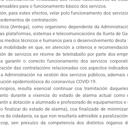
pensables para o funcionamento básico dos servizos.
ión, para estes efectos, velar polo funcionamento dos servi
ocedementos de contratación.
licia (Amtega), como organismo dependente da Administraci
as plataformas, sistemas e telecomunicacións da Xunta de Ga
r os medios técnicos e humanos para o desenvolvemento desta 
a mobilidade en que, en atención a criterios e recomendació
ón de servizos en réxime de teletraballo por parte dos empr
a garantir o correcto funcionamento dos servizos corporat
zación das contratacións relacionadas cos aspectos indicados
n a Administración na xestión dos servizos públicos, ademai
lución epidemiolóxica do coronavirus COVID-19.
ios, resulta esencial continuar coa tramitación daqueles
, tanto durante a vixencia do estado de alarma actual com
antir a dotación a alumnado e profesorado de equipamentos e c
o finalizar do estado de alarma), coa finalizade de minimiza
a da cidadanía, xa que non resultaría admisible a paralización
ecop, sen prexuízo da competencia dos distintos órganos d