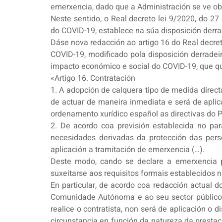
emerxencia, dado que a Administración se ve ob
Neste sentido, o Real decreto lei 9/2020, do 2
do COVID-19, establece na súa disposición derr
Dáse nova redacción ao artigo 16 do Real decre
COVID-19, modificado pola disposición derradeir
impacto económico e social do COVID-19, que 
«Artigo 16. Contratación
1. A adopción de calquera tipo de medida direct
de actuar de maneira inmediata e será de aplic
ordenamento xurídico español as directivas do 
2. De acordo coa previsión establecida no par
necesidades derivadas da protección das pers
aplicación a tramitación de emerxencia (…).
Deste modo, cando se declare a emerxencia po
suxeitarse aos requisitos formais establecidos n
En particular, de acordo coa redacción actual 
Comunidade Autónoma e ao seu sector público, 
realice o contratista, non será de aplicación o
circunstancia en función da natureza da prestaci