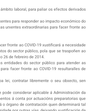
mbito laboral, para paliar os efectos derivados
urxentes para responder ao impacto económico do
as urxentes extraordinarias para facer fronte ao
acer fronte ao COVID-19 xustificará a necesidade
tos do sector público, pola que se traspoñen ao
o 26 de febreiro de 2014.
as entidades do sector público para atender as
ara facer fronte ao COVID-19 resultaralles de
 lei, contratar libremente o seu obxecto, sen
e pode considerar aplicable á Administración da
entos á conta por actuacións preparatorias que
rá o órgano de contratación quen determinará tal
sidade por outras vías, deixando xustificación da