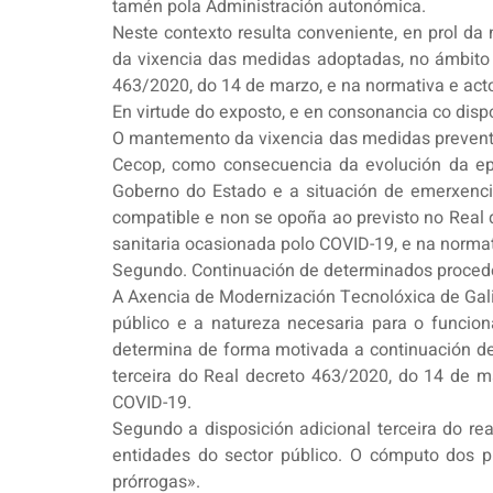
tamén pola Administración autonómica.
Neste contexto resulta conveniente, en prol da 
da vixencia das medidas adoptadas, no ámbito
463/2020, do 14 de marzo, e na normativa e act
En virtude do exposto, e en consonancia co disp
O mantemento da vixencia das medidas prevent
Cecop, como consecuencia da evolución da epi
Goberno do Estado e a situación de emerxenci
compatible e non se opoña ao previsto no Real d
sanitaria ocasionada polo COVID-19, e na normat
Segundo. Continuación de determinados procede
A Axencia de Modernización Tecnolóxica de Galic
público e a natureza necesaria para o funcio
determina de forma motivada a continuación de
terceira do Real decreto 463/2020, do 14 de ma
COVID-19.
Segundo a disposición adicional terceira do r
entidades do sector público. O cómputo dos p
prórrogas».