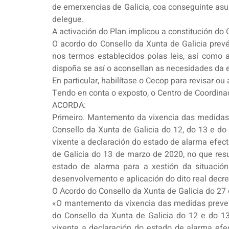
de emerxencias de Galicia, coa conseguinte asun
delegue.
A activación do Plan implicou a constitución do
O acordo do Consello da Xunta de Galicia prev
nos termos establecidos polas leis, así como
dispoña se así o aconsellan as necesidades da 
En particular, habilítase o Cecop para revisar ou
Tendo en conta o exposto, o Centro de Coordina
ACORDA:
Primeiro. Mantemento da vixencia das medidas
Consello da Xunta de Galicia do 12, do 13 e d
vixente a declaración do estado de alarma efec
de Galicia do 13 de marzo de 2020, no que res
estado de alarma para a xestión da situación
desenvolvemento e aplicación do dito real decre
O Acordo do Consello da Xunta de Galicia do 27
«O mantemento da vixencia das medidas preven
do Consello da Xunta de Galicia do 12 e do 1
vixente a declaración do estado de alarma efe