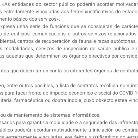
n «As entidades do sector público poderán acordar motivad
s estreitamente vinculadas aos feitos xustificativos do esta
amento básico dos servizos».
resa unha serie de funcións que se consideran de carácte
 de edificios, comunicacións e outros servizos relacionados
mbiental, centros de recuperación da fauna e razas autóctonas,
as modalidades, servizos de inspección de saúde pública e 
das aquelas que determinen os órganos directivos por conside
ntos que deben ter en conta os diferentes órganos de contratac
vo, entre outros posibles, a lista de contratos recollida no núm
as para facer fronte ao impacto económico e social do COVID-1
itaria, farmacéutica ou doutra índole, cuxo obxecto estea vin
a ou de mantemento de sistemas informáticos.
sarios para garantir a mobilidade e a seguridade das infraestru
público poderán acordar motivadamente a iniciación ou conti
óns estreitamente vinculadas aos feitos xustificativos do es