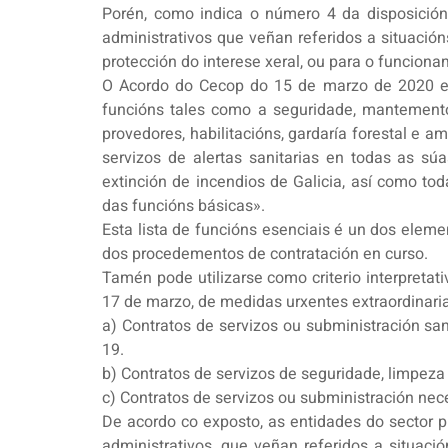
Porén, como indica o número 4 da disposició
administrativos que veñan referidos a situación
protección do interese xeral, ou para o funcion
O Acordo do Cecop do 15 de marzo de 2020 exp
funcións tales como a seguridade, mantemento
provedores, habilitacións, gardaría forestal e a
servizos de alertas sanitarias en todas as sú
extinción de incendios de Galicia, así como to
das funcións básicas».
Esta lista de funcións esenciais é un dos eleme
dos procedementos de contratación en curso.
Tamén pode utilizarse como criterio interpretati
17 de marzo, de medidas urxentes extraordinari
a) Contratos de servizos ou subministración san
19.
b) Contratos de servizos de seguridade, limpez
c) Contratos de servizos ou subministración nece
De acordo co exposto, as entidades do sector 
administrativos, que veñan referidos a situaci