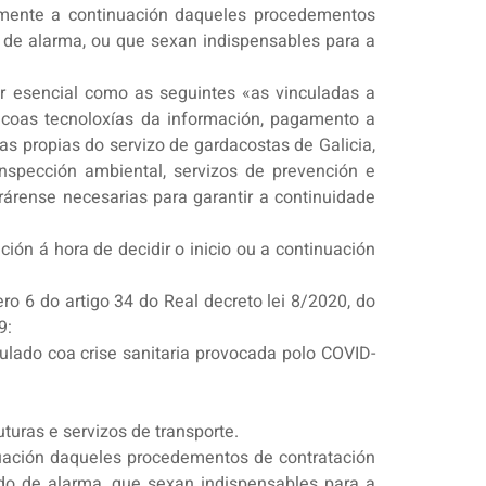
amente a continuación daqueles procedementos
do de alarma, ou que sexan indispensables para a
r esencial como as seguintes «as vinculadas a
 coas tecnoloxías da información, pagamento a
 as propias do servizo de gardacostas de Galicia,
inspección ambiental, servizos de prevención e
rárense necesarias para garantir a continuidade
ión á hora de decidir o inicio ou a continuación
ero 6 do artigo 34 do Real decreto lei 8/2020, do
9:
culado coa crise sanitaria provocada polo COVID-
turas e servizos de transporte.
nuación daqueles procedementos de contratación
tado de alarma, que sexan indispensables para a