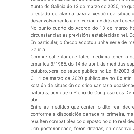
Xunta de Galicia do 13 de marzo de 2020, no que
o estado de alarma para a xestión da situaci
desenvolvemento e aplicación do dito real decre
No punto cuarto do Acordo do 13 de marzo hab
circunstancias as previsións establecidas nel. 
En particular, o Cecop adoptou unha serie de m
Galicia.
Cómpre salientar que tales medidas teñen o s
orgánica 3/1986, do 14 de abril, de medidas esp
outubro, xeral de saúde pública; na Lei 8/2008, 
O 14 de marzo de 2020 publicouse no Boletín O
xestión da situación de crise sanitaria ocasiona
naturais, ben que o Pleno do Congreso dos Dep
abril.
Entre as medidas que contén o dito real decr
conforme a disposición derradeira primeira, 
resulten compatibles co disposto no dito real de
Con posterioridade, foron ditadas, en desenvolv