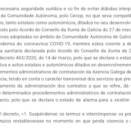
necesaria seguridade xurídica e co fin de evitar dúbidas int
 da Comunidade Autónoma, polo Cecop, no que sexa compatib
os, tanto estatais como autonómicos, ditados no seu desenvolv
osto polo Acordo do Consello da Xunta de Galicia do 27 de mar
ivas adoptadas no ámbito da Comunidade Autónoma de Galicia 
demia do coronavirus COVID-19, mentres estea vixente a d
a sanitaria declarada polo Acordo do Consello da Xunta de G
ecreto 463/2020, do 14 de marzo, polo que se declara o estad
iva e actos estatais e autonómicos ditados en desenvolvemento
mentos administrativos de contratación da Axencia Galega d
ia, tendo en conta o carácter transversal dos servizos que pr
namento da administración dos contratos a que se refire, dá
 determinados procedementos administrativos de contratación 
rzo, polo que se declara o estado de alarma para a xestión 
eal decreto, «1. Suspéndense os termos e interrómpense os p
razos restablecerase no momento en que perda vixencia o p