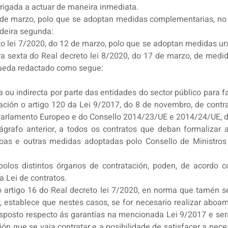
rigada a actuar de maneira inmediata.
7 de marzo, polo que se adoptan medidas complementarias, no á
adeira segunda:
to lei 7/2020, do 12 de marzo, polo que se adoptan medidas 
a sexta do Real decreto lei 8/2020, do 17 de marzo, de medid
queda redactado como segue:
a ou indirecta por parte das entidades do sector público para f
ación o artigo 120 da Lei 9/2017, do 8 de novembro, de contra
Parlamento Europeo e do Consello 2014/23/UE e 2014/24/UE, d
ágrafo anterior, a todos os contratos que deban formalizar 
oas e outras medidas adoptadas polo Consello de Ministros p
los distintos órganos de contratación, poden, de acordo coa
a Lei de contratos.
do artigo 16 do Real decreto lei 7/2020, en norma que tamén s
establece que nestes casos, se for necesario realizar aboam
 disposto respecto ás garantías na mencionada Lei 9/2017 e se
ón que se vaia contratar e a posibilidade de satisfacer a nece