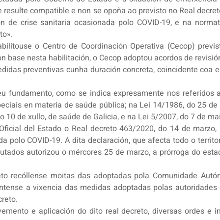
 resulte compatible e non se opoña ao previsto no Real decre
ón de crise sanitaria ocasionada polo COVID-19, e na normat
to».
ilitouse o Centro de Coordinación Operativa (Cecop) previst
Con base nesta habilitación, o Cecop adoptou acordos de revis
edidas preventivas cunha duración concreta, coincidente coa 
eu fundamento, como se indica expresamente nos referidos ac
eciais en materia de saúde pública; na Lei 14/1986, do 25 de a
do 10 de xullo, de saúde de Galicia, e na Lei 5/2007, do 7 de ma
ficial del Estado o Real decreto 463/2020, do 14 de marzo,
da polo COVID-19. A dita declaración, que afecta todo o territor
utados autorizou o mércores 25 de marzo, a prórroga do est
eto recóllense moitas das adoptadas pola Comunidade Autó
mantense a vixencia das medidas adoptadas polas autorida
creto.
emento e aplicación do dito real decreto, diversas ordes e i