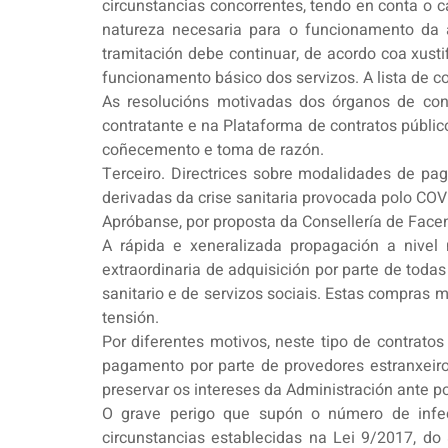
circunstancias concorrentes, tendo en conta o c
natureza necesaria para o funcionamento da a
tramitación debe continuar, de acordo coa xusti
funcionamento básico dos servizos. A lista de c
As resolucións motivadas dos órganos de cont
contratante e na Plataforma de contratos públic
coñecemento e toma de razón.
Terceiro. Directrices sobre modalidades de pa
derivadas da crise sanitaria provocada polo CO
Apróbanse, por proposta da Consellería de Facen
A rápida e xeneralizada propagación a nive
extraordinaria de adquisición por parte de toda
sanitario e de servizos sociais. Estas compras
tensión.
Por diferentes motivos, neste tipo de contrat
pagamento por parte de provedores estranxeiros
preservar os intereses da Administración ante p
O grave perigo que supón o número de infec
circunstancias establecidas na Lei 9/2017, do