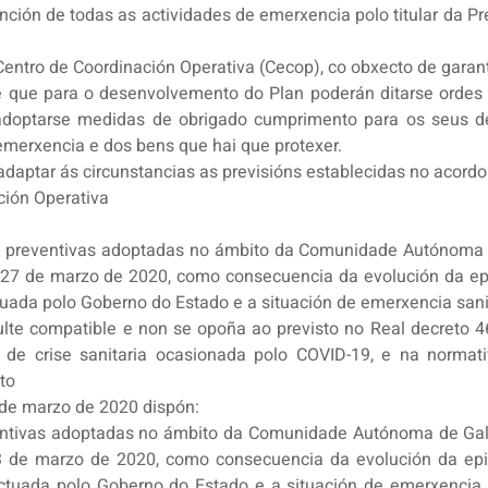
ción de todas as actividades de emerxencia polo titular da P
 Centro de Coordinación Operativa (Cecop), co obxecto de garan
é que para o desenvolvemento do Plan poderán ditarse ordes e
 adoptarse medidas de obrigado cumprimento para os seus des
emerxencia e dos bens que hai que protexer.
 adaptar ás circunstancias as previsións establecidas no acordo
ción Operativa
 preventivas adoptadas no ámbito da Comunidade Autónoma 
o 27 de marzo de 2020, como consecuencia da evolución da e
tuada polo Goberno do Estado e a situación de emerxencia sani
ulte compatible e non se opoña ao previsto no Real decreto 4
 de crise sanitaria ocasionada polo COVID-19, e na normat
to
 de marzo de 2020 dispón:
tivas adoptadas no ámbito da Comunidade Autónoma de Galic
3 de marzo de 2020, como consecuencia da evolución da ep
ctuada polo Goberno do Estado e a situación de emerxencia 