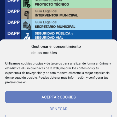
Gestionar el consentimiento
de las cookies
CONTACTO
Apdo. Correos 4004 del CP 31080
Utilizamos cookies propias y de terceros para analizar de forma anónima y
dapp@dappeditorial.es
estadística el uso que haces de la web, mejorar los contenidos y tu
experiencia de navegación y de esta manera ofrecerte la mejor experiencia
de navegación posible. Puedes obtener más información y configurar tus
preferencias en:
ACEPTAR COOKIES
TEXTOS LEGALES
Aviso legal
DENEGAR
Política de cookies