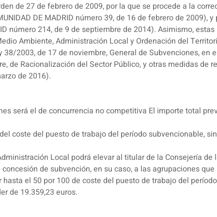
rden de 27 de febrero de 2009, por la que se procede a la corre
UNIDAD DE MADRID número 39, de 16 de febrero de 2009), y p
úmero 214, de 9 de septiembre de 2014). Asimismo, estas b
edio Ambiente, Administración Local y Ordenación del Territori
y 38/2003, de 17 de noviembre, General de Subvenciones, en el
e, de Racionalización del Sector Público, y otras medidas de
rzo de 2016).
es será el de concurrencia no competitiva El importe total pre
 del coste del puesto de trabajo del período subvencionable, s
dministración Local podrá elevar al titular de la Consejería d
e concesión de subvención, en su caso, a las agrupaciones que h
asta el 50 por 100 de coste del puesto de trabajo del período
er de 19.359,23 euros.