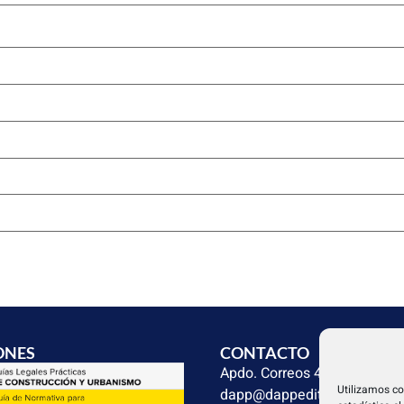
ONES
CONTACTO
Apdo. Correos 4004 del CP 
Utilizamos co
dapp@dappeditorial.es