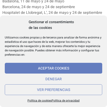
Badalona, 11 de mayo y 24 de mayo
Barcelona, 24 de mayo y 24 de septiembre
Hospitalet de Llobregat, L’, 24 de mayo y 24 de septiembre
Sant Adrià de Besòs, 24 de mayo y 8 de septiembre
Gestionar el consentimiento
Santa Coloma de Gramenet, 24 de mayo y 24 de
de las cookies
septiembre
Utilizamos cookies propias y de terceros para analizar de forma anónima y
BERGUEDÀ
estadística el uso que haces de la web, mejorar los contenidos y tu
experiencia de navegación y de esta manera ofrecerte la mejor experiencia
Avià, 3 de junio y 30 de agosto
de navegación posible. Puedes obtener más información y configurar tus
Bagà, 24 de mayo y 3 de agosto
preferencias en:
Berga, 3 de junio y 8 de septiembre
Borredà, 24 de mayo y 23 de agosto
ACEPTAR COOKIES
Capolat, 3 de junio y 8 de septiembre
Casserres, 4 de mayo y 31 de agosto
DENEGAR
Castell de l’Areny, 22 de enero y 15 de mayo
Castellar de n’Hug, 23 de abril y 29 de septiembre
VER PREFERENCIAS
Castellar del Riu, 3 de junio y 8 de septiembre
Cercs, 23 de abril y 3 de junio
Política de cookies
Política de privacidad
Espunyola, L’, 12 de junio y 10 de agosto