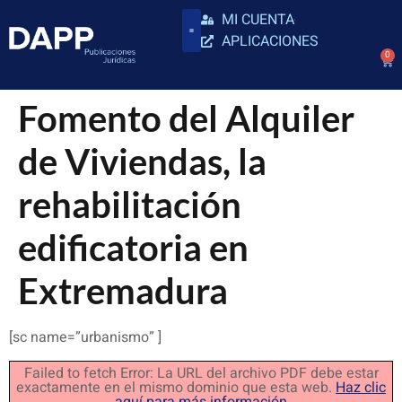
MI CUENTA
APLICACIONES
0
Fomento del Alquiler
de Viviendas, la
rehabilitación
edificatoria en
Extremadura
[sc name=”urbanismo” ]
Failed to fetch Error: La URL del archivo PDF debe estar
exactamente en el mismo dominio que esta web.
Haz clic