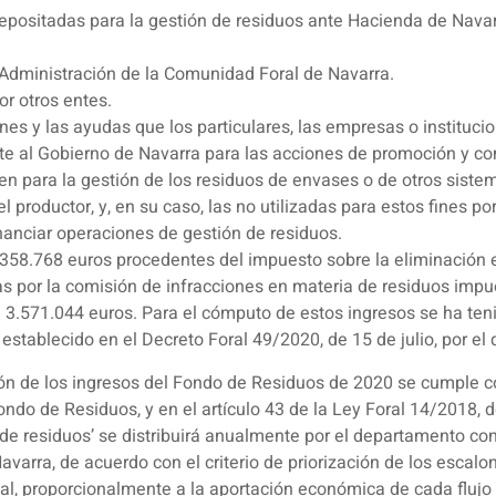
 depositadas para la gestión de residuos ante Hacienda de Navar
 Administración de la Comunidad Foral de Navarra.
r otros entes.
ones y las ayudas que los particulares, las empresas o instituc
te al Gobierno de Navarra para las acciones de promoción y c
n para la gestión de los residuos de envases o de otros siste
 productor, y, en su caso, las no utilizadas para estos fines por
inanciar operaciones de gestión de residuos.
58.768 euros procedentes del impuesto sobre la eliminación en
s por la comisión de infracciones en materia de residuos impu
de 3.571.044 euros. Para el cómputo de estos ingresos se ha ten
 establecido en el Decreto Foral 49/2020, de 15 de julio, por e
ción de los ingresos del Fondo de Residuos de 2020 se cumple c
Fondo de Residuos, y en el artículo 43 de la Ley Foral 14/2018, d
o de residuos’ se distribuirá anualmente por el departamento 
varra, de acuerdo con el criterio de priorización de los escalon
al, proporcionalmente a la aportación económica de cada flujo