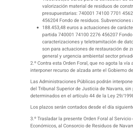
valorización material de residuos de const
presupuestarias: 740001 74100 7701 45620
456204 Fondo de residuos. Subvenciones a
188.453,48 euros a actuaciones de carácter
partida 740001 74100 2276 456207 Fondo res
caracterizaciones y teletramitación de da
son para actuaciones de restauración de 
general y urgencia ambiental sector privad
2.º Contra esta Orden Foral, que no agota la ví
interponer recurso de alzada ante el Gobierno d
Las Administraciones Públicas podrán interponer
del Tribunal Superior de Justicia de Navarra, sin
determinados en el artículo 44 de la Ley 29/1998
Los plazos serán contados desde el día siguiente 
3.º Trasladar la presente Orden Foral al Servici
Económicos, al Consorcio de Residuos de Navar