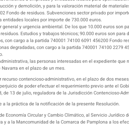
rucción y demolición, y para la valoración material de material
2 Fondo de residuos. Subvenciones sector privado por impor
 entidades locales por importe de 730.000 euros.
 general y urgencia ambiental. De los que 10.000 euros son par
iduos. Estudios y trabajos técnicos; 90.000 euros son para do
tos, con cargo a la partida 740001 74100 6091 456200 Fondo re
zonas degradadas, con cargo a la partida 740001 74100 2279 4
o.
a administrativa, las personas interesadas en el expediente qu
e Navarra en el plazo de un mes.
 recurso contencioso-administrativo, en el plazo de dos meses,
 perjuicio de poder efectuar el requerimiento previo ante el Go
, de 13 de julio, reguladora de la Jurisdicción Contencioso-Admi
a la práctica de la notificación de la presente Resolución.
o de Economía Circular y Cambio Climático, al Servicio Jurídic
ra y a la Mancomunidad de la Comarca de Pamplona a los efec