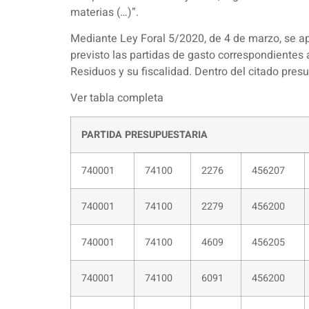
materias (…)”.
Mediante Ley Foral 5/2020, de 4 de marzo, se a
previsto las partidas de gasto correspondientes 
Residuos y su fiscalidad. Dentro del citado pre
Ver tabla completa
PARTIDA PRESUPUESTARIA
740001
74100
2276
456207
740001
74100
2279
456200
740001
74100
4609
456205
740001
74100
6091
456200