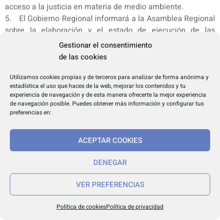
acceso a la justicia en materia de medio ambiente.
5. El Gobierno Regional informará a la Asamblea Regional
sobre la elaboración y el estado de ejecución de las
directrices, planes y programas de protección del medio
Gestionar el consentimiento
ambiente.»
de las cookies
Cinco. Se modifica el punto 1 del artículo 9, quedando
redactado como sigue:
Utilizamos cookies propias y de terceros para analizar de forma anónima y
estadística el uso que haces de la web, mejorar los contenidos y tu
«1. En el marco de la legislación básica estatal, el Consejo
experiencia de navegación y de esta manera ofrecerte la mejor experiencia
de Gobierno establecerá reglamentariamente los valores
de navegación posible. Puedes obtener más información y configurar tus
límite, niveles genéricos de referencia u otras
preferencias en:
prescripciones técnicas que resulten adecuados para la
protección del medio ambiente, la seguridad y salud de las
ACEPTAR COOKIES
personas, aplicables a los residuos, ruidos, vertidos,
emisiones, suelos y cualesquiera otras formas de
DENEGAR
contaminación.
El expediente de aprobación o modificación del reglamento
VER PREFERENCIAS
deberá contener la adecuada justificación técnica.»
Seis. Se modifica el apartado d) del artículo 12, quedando
Política de cookies
Política de privacidad
redactado como sigue: