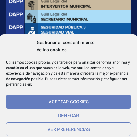
Gestionar el consentimiento
de las cookies
CONTACTO
Apdo. Correos 4004 del CP 31080
Utilizamos cookies propias y de terceros para analizar de forma anónima y
dapp@dappeditorial.es
estadística el uso que haces de la web, mejorar los contenidos y tu
experiencia de navegación y de esta manera ofrecerte la mejor experiencia
de navegación posible. Puedes obtener más información y configurar tus
preferencias en:
ACEPTAR COOKIES
TEXTOS LEGALES
Aviso legal
DENEGAR
Política de cookies
VER PREFERENCIAS
Política de privacidad