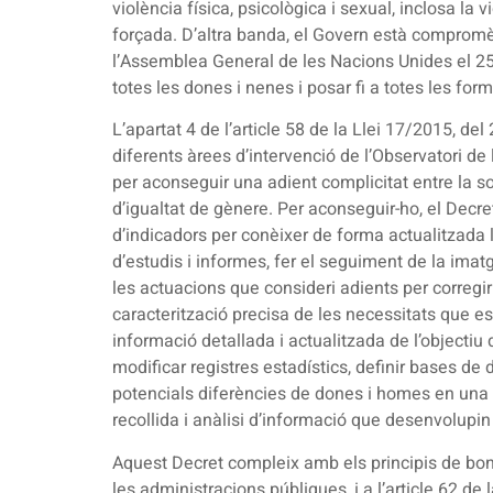
violència física, psicològica i sexual, inclosa la v
forçada. D’altra banda, el Govern està comprom
l’Assemblea General de les Nacions Unides el 25
totes les dones i nenes i posar fi a totes les for
L’apartat 4 de l’article 58 de la Llei 17/2015, de
diferents àrees d’intervenció de l’Observatori de 
per aconseguir una adient complicitat entre la soc
d’igualtat de gènere. Per aconseguir-ho, el Decr
d’indicadors per conèixer de forma actualitzada 
d’estudis i informes, fer el seguiment de la imat
les actuacions que consideri adients per corregir
caracterització precisa de les necessitats que e
informació detallada i actualitzada de l’objectiu
modificar registres estadístics, definir bases de
potencials diferències de dones i homes en una d
recollida i anàlisi d’informació que desenvolupi
Aquest Decret compleix amb els principis de bona
les administracions públiques, i a l’article 62 d