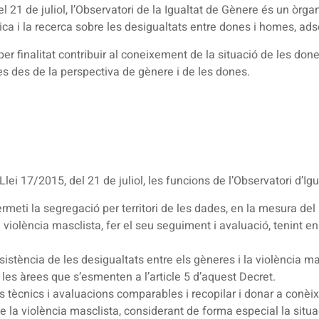
del 21 de juliol, l’Observatori de la Igualtat de Gènere és un òr
ica i la recerca sobre les desigualtats entre dones i homes, adscr
er finalitat contribuir al coneixement de la situació de les don
ues des de la perspectiva de gènere i de les dones.
a Llei 17/2015, del 21 de juliol, les funcions de l’Observatori d’
meti la segregació per territori de les dades, en la mesura del
 violència masclista, fer el seu seguiment i avaluació, tenint en 
rsistència de les desigualtats entre els gèneres i la violència mas
les àrees que s’esmenten a l’article 5 d’aquest Decret.
 tècnics i avaluacions comparables i recopilar i donar a conèixe
e la violència masclista, considerant de forma especial la situa