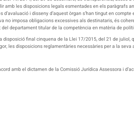
r amb les disposicions legals esmentades en els paràgrafs anteri
és d’avaluació i disseny d’aquest òrgan s’han tingut en compte e
ciativa no imposa obligacions excessives als destinataris, és coh
nt del departament titular de la competència en matèria de polí
a disposició final cinquena de la Llei 17/2015, del 21 de juliol, 
or, les disposicions reglamentàries necessàries per a la seva 
’acord amb el dictamen de la Comissió Jurídica Assessora i d’a