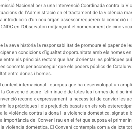
 Comissió Nacional per a una Intervenció Coordinada contra la Vi
ctuacions de l’Administració en el tractament de la violència m
 introducció d’un nou òrgan assessor requereix la connexió i le
l CNDC en l’Observatori mitjançant el nomenament de cinc vocali
 la seva història la responsabilitat de promoure el paper de les 
ipar en condicions d’igualtat d’oportunitats amb els homes en tot
 entre els principis rectors que han d’orientar les polítiques pú
mes concrets per aconseguir que els poders públics de Cataluny
ltat entre dones i homes.
l context internacional i europeu que ha desenvolupat un ampli 
s, la Convenció sobre l’eliminació de totes les formes de discrim
onvenció reconeix expressament la necessitat de canviar les ac
rin les pràctiques i els prejudicis basats en els rols estereoti
ra la violència contra la dona i la violència domèstica, signat a
 La importància del Conveni rau en el fet que suposa el primer i
 la violència domèstica. El Conveni contempla com a delicte tot