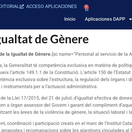
DITORIAL
ACCESO APLICACIONES
0
Inicio
Aplicaciones DAPP
gualtat de Gènere
de la Igualtat de Gènere.
[sc name=”Personal al servicio de la A
a, la Generalitat té competència exclusiva en matèria de políti
bueix l’article 149.1.1 de la Constitució. L’article 150 de l’Estat
ència exclusiva sobre l’estructura, la regulació dels òrgans i dir
s i instrumentals per a l’actuació administrativa.
de la Llei 17/2015, del 21 de juliol, d’igualtat efectiva de dones
 com a òrgan assessor del Govern i garant del compliment d’aques
tzant les àrees de la violència de gènere, la situació laboral i 
t, coordinació i participació creats en el marc de l’Institut Ca
 propostes i recomanacions sobre les qüestions vinculades al P