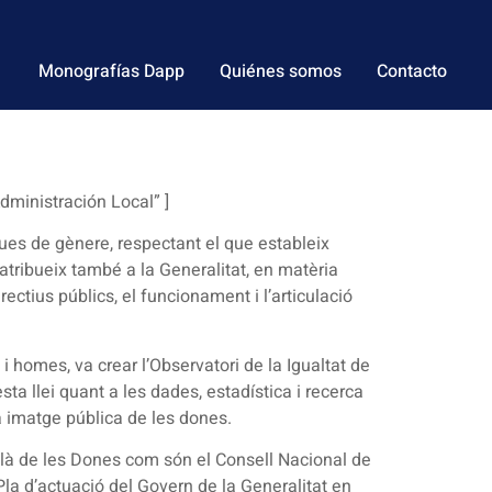
Monografías Dapp
Quiénes somos
Contacto
dministración Local” ]
ques de gènere, respectant el que estableix
ut atribueix també a la Generalitat, en matèria
ectius públics, el funcionament i l’articulació
 i homes, va crear l’Observatori de la Igualtat de
ta llei quant a les dades, estadística i recerca
la imatge pública de les dones.
talà de les Dones com són el Consell Nacional de
la d’actuació del Govern de la Generalitat en