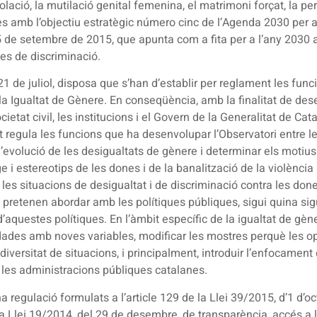
iolació, la mutilació genital femenina, el matrimoni forçat, la per
ès amb l’objectiu estratègic número cinc de l’Agenda 2030 per
 de setembre de 2015, que apunta com a fita per a l’any 2030 a
mes de discriminació.
l 21 de juliol, disposa que s’han d’establir per reglament les fun
la Igualtat de Gènere. En conseqüència, amb la finalitat de desenv
ietat civil, les institucions i el Govern de la Generalitat de Cat
et regula les funcions que ha desenvolupar l’Observatori entre 
l’evolució de les desigualtats de gènere i determinar els motius
ge i estereotips de les dones i de la banalització de la violènci
 les situacions de desigualtat i de discriminació contra les done
s pretenen abordar amb les polítiques públiques, sigui quina si
 d’aquestes polítiques. En l’àmbit específic de la igualtat de g
 dades amb noves variables, modificar les mostres perquè les ope
iversitat de situacions, i principalment, introduir l’enfocament
n les administracions públiques catalanes.
 regulació formulats a l’article 129 de la Llei 39/2015, d’1 d’
e la Llei 19/2014, del 29 de desembre, de transparència, accés a