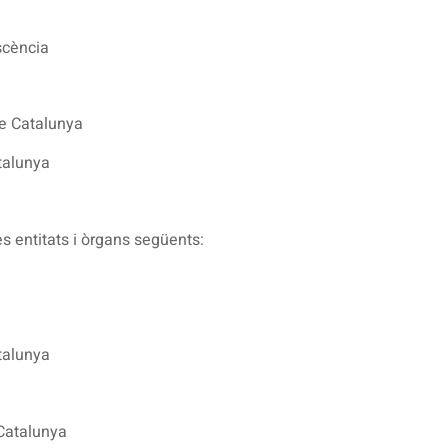
escència
de Catalunya
talunya
 entitats i òrgans següents:
atalunya
 Catalunya