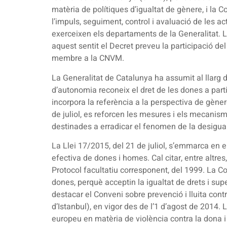
matèria de polítiques d’igualtat de gènere, i la
l’impuls, seguiment, control i avaluació de les a
exerceixen els departaments de la Generalitat. La
aquest sentit el Decret preveu la participació de
membre a la CNVM.
La Generalitat de Catalunya ha assumit al llarg de
d’autonomia reconeix el dret de les dones a partic
incorpora la referència a la perspectiva de gènere
de juliol, es reforcen les mesures i els mecanis
destinades a erradicar el fenomen de la desigua
La Llei 17/2015, del 21 de juliol, s’emmarca en e
efectiva de dones i homes. Cal citar, entre altre
Protocol facultatiu corresponent, del 1999. La C
dones, perquè acceptin la igualtat de drets i supe
destacar el Conveni sobre prevenció i lluita cont
d’Istanbul), en vigor des de l’1 d’agost de 2014.
europeu en matèria de violència contra la dona i