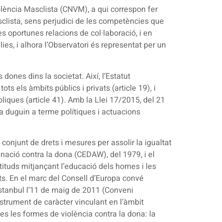
olència Masclista (CNVM), a qui correspon fer
asclista, sens perjudici de les competències que
s oportunes relacions de col·laboració, i en
es, i alhora l’Observatori és representat per un
dones dins la societat. Així, l’Estatut
s els àmbits públics i privats (article 19), i
bliques (article 41). Amb la Llei 17/2015, del 21
a duguin a terme polítiques i actuacions
conjunt de drets i mesures per assolir la igualtat
inació contra la dona (CEDAW), del 1979, i el
tituds mitjançant l’educació dels homes i les
pats. En el marc del Consell d’Europa convé
 Istanbul l’11 de maig de 2011 (Conveni
nstrument de caràcter vinculant en l’àmbit
es les formes de violència contra la dona: la