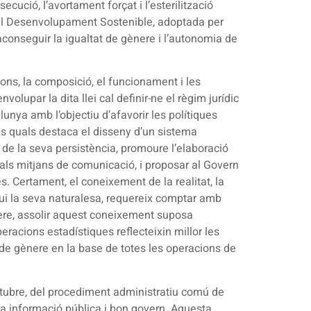
secució, l’avortament forçat i l’esterilització
 al Desenvolupament Sostenible, adoptada per
conseguir la igualtat de gènere i l’autonomia de
cions, la composició, el funcionament i les
olupar la dita llei cal definir-ne el règim jurídic
alunya amb l’objectiu d’afavorir les polítiques
les quals destaca el disseny d’un sistema
 de la seva persistència, promoure l’elaboració
a als mitjans de comunicació, i proposar al Govern
s. Certament, el coneixement de la realitat, la
gui la seva naturalesa, requereix comptar amb
ènere, assolir aquest coneixement suposa
racions estadístiques reflecteixin millor les
 de gènere en la base de totes les operacions de
octubre, del procediment administratiu comú de
 la informació pública i bon govern. Aquesta