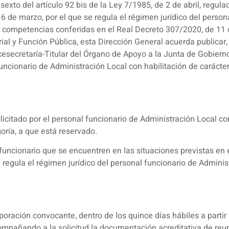
exto del artículo 92 bis de la Ley 7/1985, de 2 de abril, regu
16 de marzo, por el que se regula el régimen jurídico del perso
as competencias conferidas en el Real Decreto 307/2020, de 11 de
rial y Función Pública, esta Dirección General acuerda publicar,
cesecretaría-Titular del Órgano de Apoyo a la Junta de Gobiern
ncionario de Administración Local con habilitación de carácter
licitado por el personal funcionario de Administración Local con
oría, a que está reservado.
funcionario que se encuentren en las situaciones previstas en el 
regula el régimen jurídico del personal funcionario de Administ
rporación convocante, dentro de los quince días hábiles a partir 
compañando a la solicitud la documentación acreditativa de reu