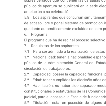
sobres cerrados que contienen las carátulas que
público de apertura se publicará en la sede elec
antelación a su celebración.
5.8 Los aspirantes que concurran simultáneament
de acceso libre y por el sistema de promoción i
quedarán automáticamente excluidos del otro pr
6. Programa
El programa que ha de regir el proceso selectivo
7. Requisitos de los aspirantes
7.1 Para ser admitido a la realización de estas p
1.º Nacionalidad: tener la nacionalidad españo
público de la Administración General del Estad
circulación de trabajadores.
2.º Capacidad: poseer la capacidad funcional 
3.º Edad: tener cumplidos los dieciséis años d
4.º Habilitación: no haber sido separado media
constitucionales o estatutarios de las Comunida
judicial, para el acceso a la Escala de funcionar
5.º Titulación: estar en posesión de alguno d