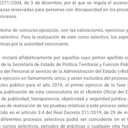
2271/2004, de 3 de diciembre, por el que se regula el acceso
plazas reservadas para personas con discapacidad en los pro
procesos.
istema de concurso-oposición, con las valoraciones, ejercicios 
 selectivo. Para la realización de este curso selectivo, los as
ticas por la autoridad convocante.
 iniciará alfabéticamente por aquellos cuyo primer apellido c
de la Secretaría de Estado de Política Territorial y Función Púb
 del Personal al servicio de la Administración del Estado («Bole
ejercicio en llamamiento único, y serán excluidos del proces
eo público para el año 2019, el primer ejercicio de la fase
 publicación de esta convocatoria en el «Boletín Oficial del 
s de publicidad, transparencia, objetividad y seguridad jurídic
as de realización de las pruebas relativas a este proceso selec
cido en el artículo 3.4 del Real Decreto 211/2019, de 29 de m
 diferentes procesos selectivos podrá ser coincidente en el 
 de cursos selectivos, periodos de prácticas o cualquier otra