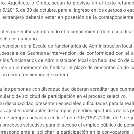
ero, Arquitecto o Grado, según lo previsto en el texto refun
o 5/2015, de 30 de octubre, para el ingreso en los cuerpos o es
l extranjero deberán estar en posesión de la correspondient
rantes que hubieran obtenido el reconocimiento de su cualifica
recho comunitario.
rvención de la Escala de funcionarios de Administración local c
ubescala de Secretaría-Intervención, de conformidad con el a
e los funcionarios de Administración local con habilitación de c
se en el momento de finalizar el plazo de presentación de s
ión como funcionario de carrera.
 las personas con discapacidad deberán acreditar que cuenta
mulario de solicitud de participación en el proceso selectivo.
iscapacidad, presenten especiales dificultades para la reali
 los ajustes razonables de tiempos y medios oportunos de las p
nes de tiempos previstas en la Orden PRE/1822/2006, de 9 de ju
s procesos selectivos para el acceso al empleo público de per
rrespondiente al solicitar la participación en la convocatoria.