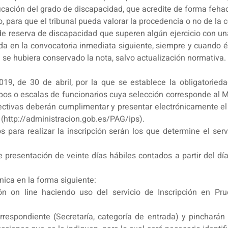
lificación del grado de discapacidad, que acredite de forma feh
 para que el tribunal pueda valorar la procedencia o no de la c
e reserva de discapacidad que superen algún ejercicio con una 
a en la convocatoria inmediata siguiente, siempre y cuando é
e se hubiera conservado la nota, salvo actualización normativa.
 de 30 de abril, por la que se establece la obligatoriedad
pos o escalas de funcionarios cuya selección corresponde al Min
ctivas deberán cumplimentar y presentar electrónicamente el 
(http://administracion.gob.es/PAG/ips).
s para realizar la inscripción serán los que determine el serv
resentación de veinte días hábiles contados a partir del día
nica en la forma siguiente:
ión on line haciendo uso del servicio de Inscripción en P
respondiente (Secretaría, categoría de entrada) y pincharán 