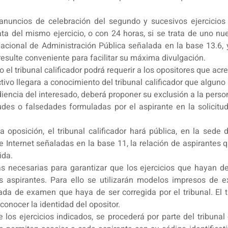
anuncios de celebración del segundo y sucesivos ejercicios
rata del mismo ejercicio, o con 24 horas, si se trata de uno nu
o Nacional de Administración Pública señalada en la base 13.6, 
resulte conveniente para facilitar su máxima divulgación.
l tribunal calificador podrá requerir a los opositores que acre
vo llegara a conocimiento del tribunal calificador que alguno 
iencia del interesado, deberá proponer su exclusión a la persona
tudes o falsedades formuladas por el aspirante en la solicitu
oposición, el tribunal calificador hará pública, en la sede 
e Internet señaladas en la base 11, la relación de aspirante
ida.
s necesarias para garantizar que los ejercicios que hayan de
os aspirantes. Para ello se utilizarán modelos impresos de
zada de examen que haya de ser corregida por el tribunal. El 
conocer la identidad del opositor.
 los ejercicios indicados, se procederá por parte del tribunal c