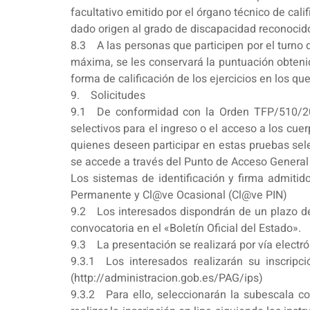
facultativo emitido por el órgano técnico de ca
dado origen al grado de discapacidad reconocido,
8.3 A las personas que participen por el turno d
máxima, se les conservará la puntuación obtenid
forma de calificación de los ejercicios en los qu
9. Solicitudes
9.1 De conformidad con la Orden TFP/510/2019,
selectivos para el ingreso o el acceso a los cuer
quienes deseen participar en estas pruebas sele
se accede a través del Punto de Acceso General 
Los sistemas de identificación y firma admitido
Permanente y Cl@ve Ocasional (Cl@ve PIN)
9.2 Los interesados dispondrán de un plazo de p
convocatoria en el «Boletín Oficial del Estado».
9.3 La presentación se realizará por vía electró
9.3.1 Los interesados realizarán su inscripc
(http://administracion.gob.es/PAG/ips)
9.3.2 Para ello, seleccionarán la subescala cor