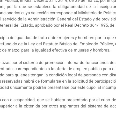
n Pública; el Real Decreto 211/2019, de 29 de marzo, por el qu
, por la que se establece la obligatoriedad de la inscripció
ncionarios cuya selección corresponde al Ministerio de Política
l servicio de la Administración General del Estado y de provisi
 General del Estado, aprobado por el Real Decreto 364/1995, de
cipio de igualdad de trato entre mujeres y hombres por lo que 
o refundido de la Ley del Estatuto Básico del Empleado Público,
2 de marzo, para la igualdad efectiva de mujeres y hombres.
lazas por el sistema de promoción interna de funcionarios de A
entrada, correspondientes a la oferta de empleo público para e
ada para quienes tengan la condición legal de personas con di
s reservadas habrá de formularse en la solicitud de participació
cidad únicamente podrán presentarse por este cupo. El incump
 con discapacidad, que se hubiera presentado por el cupo de 
uperior a la obtenida por otros aspirantes del sistema de ac