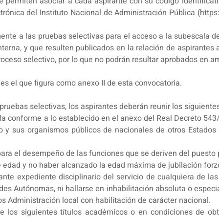
 permiten asociar a cada aspirante con su código identificat
trónica del Instituto Nacional de Administración Pública (http
e a las pruebas selectivas para el acceso a la subescala de 
nterna, y que resulten publicados en la relación de aspirantes
oceso selectivo, por lo que no podrán resultar aprobados en 
 es el que figura como anexo II de esta convocatoria.
ruebas selectivas, los aspirantes deberán reunir los siguientes
la conforme a lo establecido en el anexo del Real Decreto 543
o y sus organismos públicos de nacionales de otros Estados a
para el desempeño de las funciones que se deriven del puesto
e edad y no haber alcanzado la edad máxima de jubilación forz
nte expediente disciplinario del servicio de cualquiera de la
des Autónomas, ni hallarse en inhabilitación absoluta o especi
ios Administración local con habilitación de carácter nacional.
e los siguientes títulos académicos o en condiciones de ob