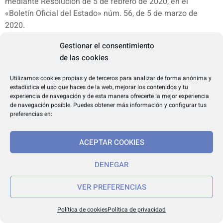
mediante Resolución de 5 de febrero de 2020, en el
«Boletín Oficial del Estado» núm. 56, de 5 de marzo de
2020.
Sitges, 8 de febrero de 2021.–El Alcalde accidental, Luis
Gestionar el consentimiento
Miguel García Alcaraz.
de las cookies
•
Resolución de 26 de enero de 2021, del Ayuntamiento de
Huelva, referente a la convocatoria para proveer puesto de
Utilizamos cookies propias y de terceros para analizar de forma anónima y
trabajo por el sistema de libre designación.
estadística el uso que haces de la web, mejorar los contenidos y tu
En el «Boletín Oficial de la Provincia de Huelva» número
experiencia de navegación y de esta manera ofrecerte la mejor experiencia
de navegación posible. Puedes obtener más información y configurar tus
219, de 26 de enero de 2021, se han publicado
preferencias en:
íntegramente las bases que han de regir la convocatoria
para proveer mediante libre designación:
ACEPTAR COOKIES
Un puesto de Jefe de Servicio de Turismo, Promoción en el
Exterior y Universidad.
DENEGAR
El plazo de presentación de solicitudes será de 15 días
hábiles a contar desde el siguiente al de la publicación de
VER PREFERENCIAS
esta resolución en el «Boletín Oficial del Estado».
Los sucesivos anuncios referentes a esta convocatoria,
Política de cookies
Política de privacidad
cuando procedan de conformidad con las bases, se harán